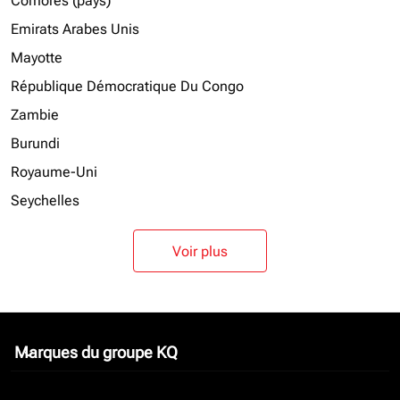
Comores (pays)
Emirats Arabes Unis
Mayotte
République Démocratique Du Congo
Zambie
Burundi
Royaume-Uni
Seychelles
Voir plus
Marques du groupe KQ
keyboard_arrow_down