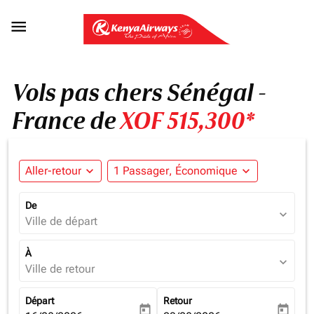

Vols pas chers Sénégal -
France de
XOF 515,300*
Aller-retour
expand_more
1 Passager, Économique
expand_more
De
expand_more
Ville de départ
À
expand_more
Ville de retour
Départ
Retour
today
today