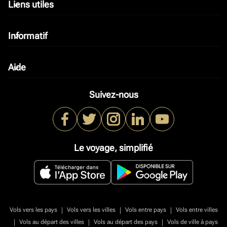
Liens utiles
keyboard_arrow_down
Informatif
keyboard_arrow_down
Aide
keyboard_arrow_down
Suivez-nous
Le voyage, simplifié
|
|
|
Vols vers les pays
Vols vers les villes
Vols entre pays
Vols entre villes
|
|
|
Vols au départ des villes
Vols au départ des pays
Vols de ville à pays