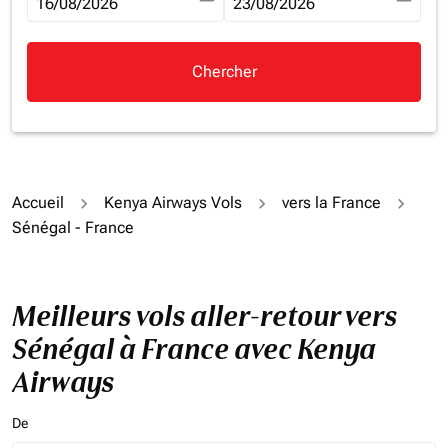
fc-booking-departure-date-aria-label
16/08/2026
fc-booking-return-date-aria-la
23/08/2026
Chercher
Accueil
Kenya Airways Vols
vers la France
Sénégal - France
Meilleurs vols aller-retour vers
Sénégal à France avec Kenya
Airways
De