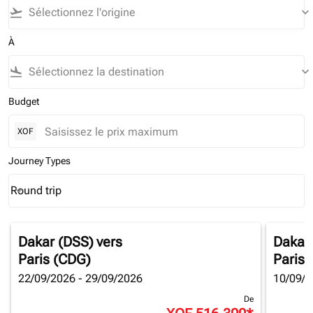
flight_takeoff
keyboard_arrow_down
À
flight_land
keyboard_arrow_down
Budget
XOF
Journey Types
Round trip
keyboard_arrow_down
Journey Types option Round trip Selected
Dakar (DSS)
vers
Dakar
Paris (CDG)
Paris 
22/09/2026 - 29/09/2026
10/09/2
De