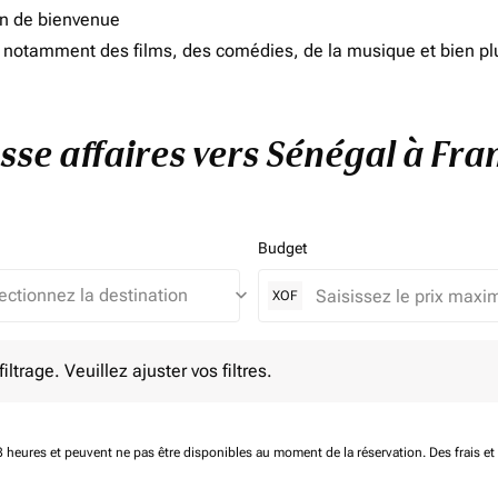
on de bienvenue
d, notamment des films, des comédies, de la musique et bien pl
asse affaires vers Sénégal à Fra
Budget
keyboard_arrow_down
XOF
e. Veuillez ajuster vos filtres.
ltrage. Veuillez ajuster vos filtres.
 48 heures et peuvent ne pas être disponibles au moment de la réservation.
Des frais e