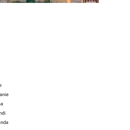
e
anie
na
ndi
anda