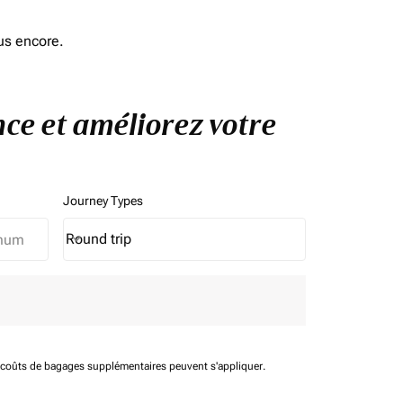
us encore.
nce et améliorez votre
Journey Types
Round trip
keyboard_arrow_down
Journey Types option Round trip Selected
t coûts de bagages supplémentaires peuvent s'appliquer.