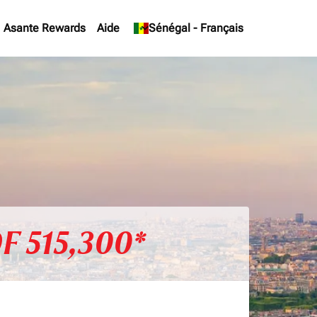
Asante Rewards
Aide
keyboard_arrow_down
Sénégal
-
Français
F 515,300*