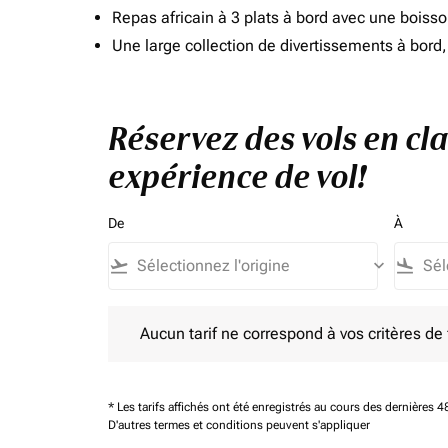
Repas africain à 3 plats à bord avec une boiss
Une large collection de divertissements à bor
Réservez des vols en cl
expérience de vol!
De
À
flight_takeoff
keyboard_arrow_down
flight_land
Aucun tarif ne correspond à vos critères de filtrag
Aucun tarif ne correspond à vos critères de fi
* Les tarifs affichés ont été enregistrés au cours des dernières
D'autres termes et conditions peuvent s'appliquer