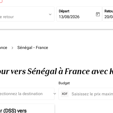
Départ
Reto
expand_more
today
fc-booking-departure-date-ari
13/08/2026
fc-b
20/0
rance
Sénégal - France
tour vers Sénégal à France avec
Budget
keyboard_arrow_down
XOF
r (DSS)
vers