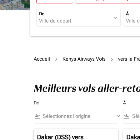
De
À
expand_more
Accueil
Kenya Airways Vols
vers la F
Meilleurs vols aller-re
De
À
flight_takeoff
keyboard_arrow_down
flight_land
Dakar (DSS)
vers
Daka