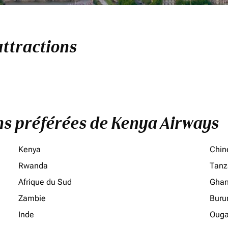
attractions
ons préférées de Kenya Airways
Kenya
Chin
Rwanda
Tanz
Afrique du Sud
Gha
Zambie
Buru
Inde
Oug