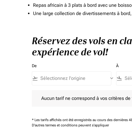
Repas africain à 3 plats à bord avec une boiss
Une large collection de divertissements à bor
Réservez des vols en cl
expérience de vol!
De
À
flight_takeoff
keyboard_arrow_down
flight_land
Aucun tarif ne correspond à vos critères de filtrag
Aucun tarif ne correspond à vos critères de fi
* Les tarifs affichés ont été enregistrés au cours des dernières
D'autres termes et conditions peuvent s'appliquer