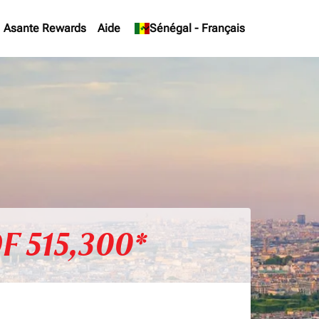
Asante Rewards
Aide
keyboard_arrow_down
Sénégal
-
Français
F 515,300*