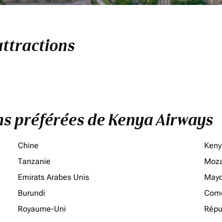
attractions
ons préférées de Kenya Airways
Chine
Keny
Tanzanie
Moz
Emirats Arabes Unis
Mayo
Burundi
Como
Royaume-Uni
Répu