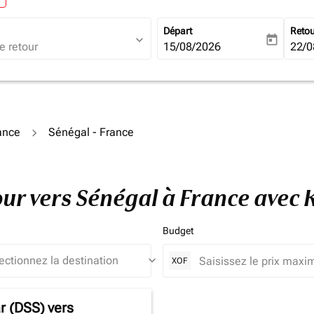
Départ
Reto
expand_more
today
fc-booking-departure-date-ari
15/08/2026
fc-b
22/0
rance
Sénégal - France
tour vers Sénégal à France avec
Budget
keyboard_arrow_down
XOF
r (DSS)
vers