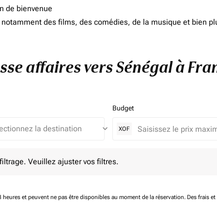
on de bienvenue
d, notamment des films, des comédies, de la musique et bien pl
asse affaires vers Sénégal à Fra
Budget
keyboard_arrow_down
XOF
e. Veuillez ajuster vos filtres.
ltrage. Veuillez ajuster vos filtres.
 48 heures et peuvent ne pas être disponibles au moment de la réservation.
Des frais e