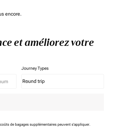
us encore.
nce et améliorez votre
Journey Types
Round trip
keyboard_arrow_down
Journey Types option Round trip Selected
t coûts de bagages supplémentaires peuvent s'appliquer.