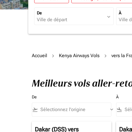
De
À
expand_more
Accueil
Kenya Airways Vols
vers la F
Meilleurs vols aller-re
De
À
flight_takeoff
keyboard_arrow_down
flight_land
Dakar (DSS)
vers
Daka