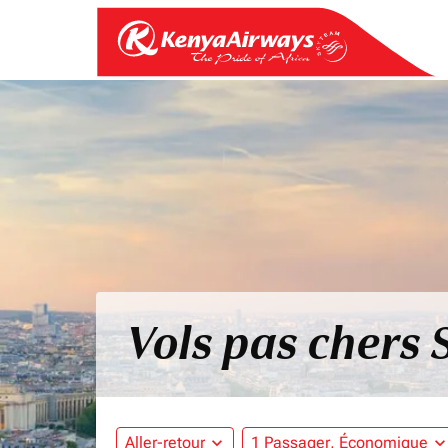
Vols pas chers 
Aller-retour
expand_more
1 Passager, Économique
expand_mo