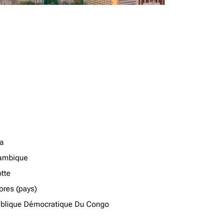
a
ambique
tte
res (pays)
blique Démocratique Du Congo