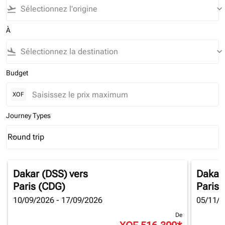
flight_takeoff
keyboard_arrow_down
À
flight_land
keyboard_arrow_down
Budget
XOF
Journey Types
Round trip
keyboard_arrow_down
Journey Types option Round trip Selected
Dakar (DSS)
vers
Dakar
Paris (CDG)
Paris 
10/09/2026 - 17/09/2026
05/11/2
De