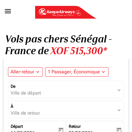

Vols pas chers Sénégal -
France de
XOF 515,300*
Aller-retour
expand_more
1 Passager, Économique
expand_more
De
expand_more
Ville de départ
À
expand_more
Ville de retour
Départ
Retour
today
today