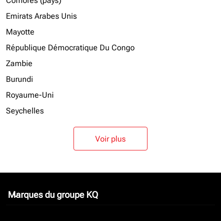
Comores (pays)
Emirats Arabes Unis
Mayotte
République Démocratique Du Congo
Zambie
Burundi
Royaume-Uni
Seychelles
Voir plus
Marques du groupe KQ
keyboard_arrow_down