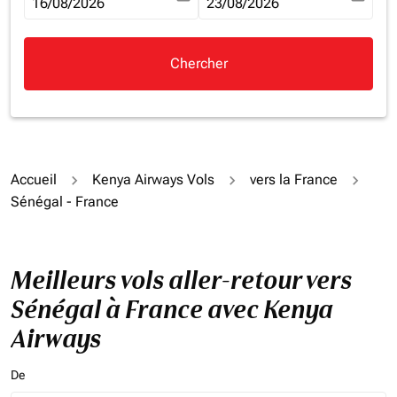
fc-booking-departure-date-aria-label
16/08/2026
fc-booking-return-date-aria-la
23/08/2026
Chercher
Accueil
Kenya Airways Vols
vers la France
Sénégal - France
Meilleurs vols aller-retour vers
Sénégal à France avec Kenya
Airways
De