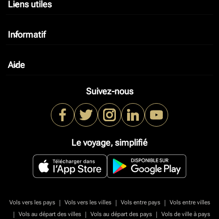
Liens utiles
keyboard_arrow_down
Informatif
keyboard_arrow_down
Aide
keyboard_arrow_down
Suivez-nous
Le voyage, simplifié
|
|
|
Vols vers les pays
Vols vers les villes
Vols entre pays
Vols entre villes
|
|
|
Vols au départ des villes
Vols au départ des pays
Vols de ville à pays