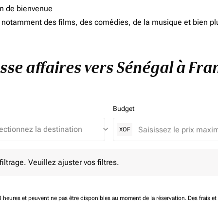
on de bienvenue
d, notamment des films, des comédies, de la musique et bien pl
asse affaires vers Sénégal à Fra
Budget
keyboard_arrow_down
XOF
e. Veuillez ajuster vos filtres.
ltrage. Veuillez ajuster vos filtres.
 48 heures et peuvent ne pas être disponibles au moment de la réservation.
Des frais e