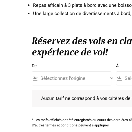
Repas africain à 3 plats à bord avec une boiss
Une large collection de divertissements à bor
Réservez des vols en cl
expérience de vol!
De
À
flight_takeoff
keyboard_arrow_down
flight_land
Aucun tarif ne correspond à vos critères de filtrag
Aucun tarif ne correspond à vos critères de fi
* Les tarifs affichés ont été enregistrés au cours des dernières
D'autres termes et conditions peuvent s'appliquer