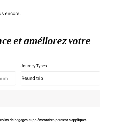
us encore.
nce et améliorez votre
Journey Types
Round trip
keyboard_arrow_down
Journey Types option Round trip Selected
t coûts de bagages supplémentaires peuvent s'appliquer.