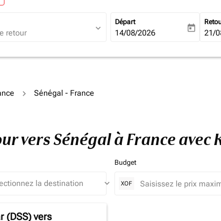
Départ
Reto
expand_more
today
fc-booking-departure-date-ari
14/08/2026
fc-b
21/0
rance
Sénégal - France
tour vers Sénégal à France avec
Budget
keyboard_arrow_down
XOF
r (DSS)
vers