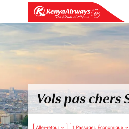
Vols pas chers 
Aller-retour
expand_more
1 Passager, Économique
expand_mo