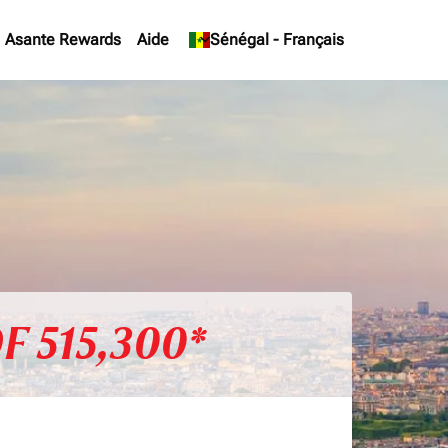
Asante Rewards
Aide
keyboard_arrow_down
Sénégal
-
Français
F 515,300*