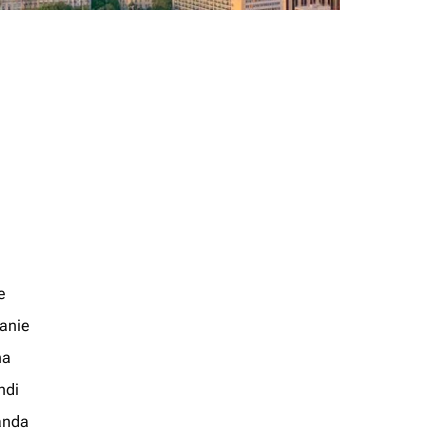
e
anie
na
ndi
anda