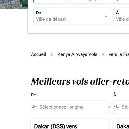
De
À
expand_more
Accueil
Kenya Airways Vols
vers la F
Meilleurs vols aller-re
De
À
flight_takeoff
keyboard_arrow_down
flight_land
Dakar (DSS)
vers
Daka