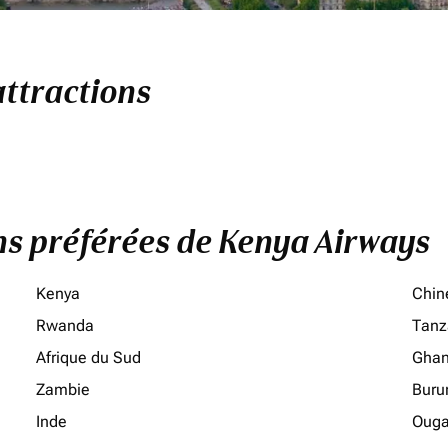
attractions
ons préférées de Kenya Airways
Kenya
Chin
Rwanda
Tanz
Afrique du Sud
Gha
Zambie
Buru
Inde
Oug