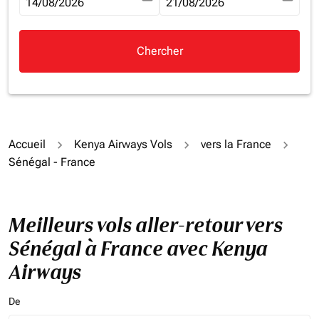
fc-booking-departure-date-aria-label
14/08/2026
fc-booking-return-date-aria-la
21/08/2026
Chercher
Accueil
Kenya Airways Vols
vers la France
Sénégal - France
Meilleurs vols aller-retour vers
Sénégal à France avec Kenya
Airways
De