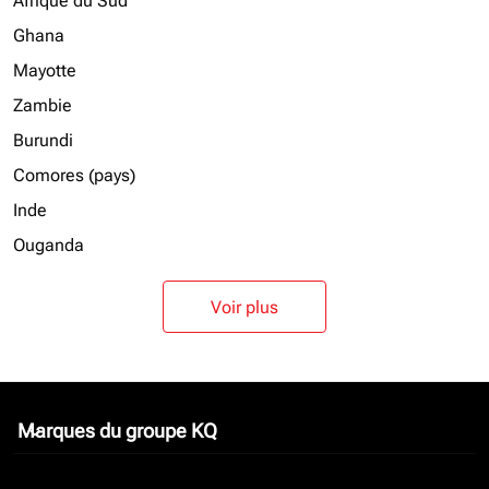
Afrique du Sud
Ghana
Mayotte
Zambie
Burundi
Comores (pays)
Inde
Ouganda
Voir plus
Marques du groupe KQ
keyboard_arrow_down