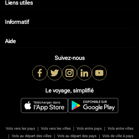
Liens utiles
keyboard_arrow_down
Informatif
keyboard_arrow_down
Aide
keyboard_arrow_down
Suivez-nous
Le voyage, simplifié
|
|
|
Vols vers les pays
Vols vers les villes
Vols entre pays
Vols entre villes
|
|
|
Vols au départ des villes
Vols au départ des pays
Vols de ville à pays