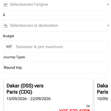
flight_takeoff
keyboard_arrow_down
À
flight_land
keyboard_arrow_down
Budget
XOF
Journey Types
Round trip
keyboard_arrow_down
Journey Types option Round trip Selected
Dakar (DSS)
vers
Dakar
Paris (CDG)
Paris 
15/09/2026 - 22/09/2026
10/09/2
De