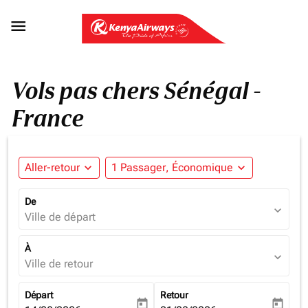

Vols pas chers Sénégal -
France
Aller-retour
expand_more
1 Passager, Économique
expand_more
De
expand_more
Ville de départ
À
expand_more
Ville de retour
Départ
Retour
today
today