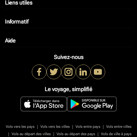
Liens utiles
keyboard_arrow_down
Informatif
keyboard_arrow_down
Aide
keyboard_arrow_down
Suivez-nous
Le voyage, simplifié
|
|
|
Vols vers les pays
Vols vers les villes
Vols entre pays
Vols entre villes
|
|
|
Vols au départ des villes
Vols au départ des pays
Vols de ville à pays