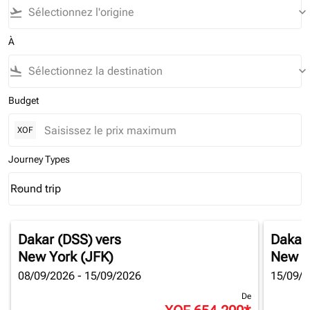
flight_takeoff
keyboard_arrow_down
À
flight_land
keyboard_arrow_down
Budget
XOF
Journey Types
Round trip
keyboard_arrow_down
Journey Types option Round trip Selected
Dakar (DSS)
vers
Dakar
New York (JFK)
New Y
08/09/2026 - 15/09/2026
15/09/2
De