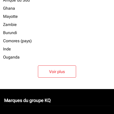
Afrique du Sud
Ghana
Mayotte
Zambie
Burundi
Comores (pays)
Inde
Ouganda
Voir plus
Marques du groupe KQ
keyboard_arrow_down