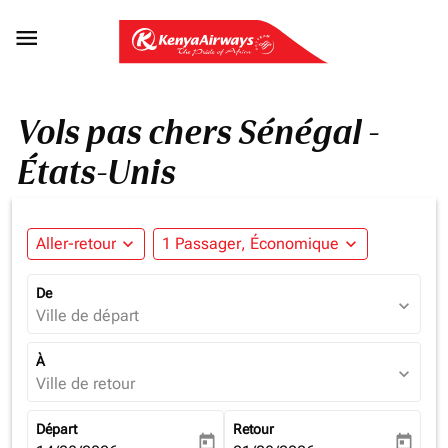

Vols pas chers Sénégal -
États-Unis
Aller-retour
expand_more
1 Passager, Économique
expand_more
De
expand_more
Ville de départ
À
expand_more
Ville de retour
Départ
Retour
today
today