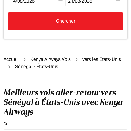
fc-booking-departure-date-aria-label
14/08/2026
fc-booking-return-date-aria-la
21/08/2026
Chercher
Accueil
Kenya Airways Vols
vers les États-Unis
Sénégal - États-Unis
Meilleurs vols aller-retour vers
Sénégal à États-Unis avec Kenya
Airways
De