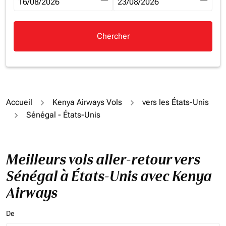
fc-booking-departure-date-aria-label
16/08/2026
fc-booking-return-date-aria-la
23/08/2026
Chercher
Accueil
Kenya Airways Vols
vers les États-Unis
Sénégal - États-Unis
Meilleurs vols aller-retour vers
Sénégal à États-Unis avec Kenya
Airways
De