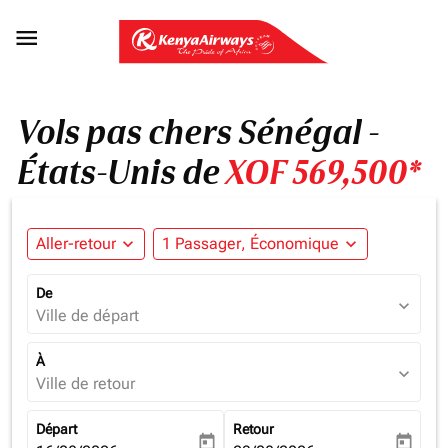

Vols pas chers Sénégal -
États-Unis de
XOF 569,500*
Aller-retour
expand_more
1 Passager, Économique
expand_more
De
expand_more
Ville de départ
À
expand_more
Ville de retour
Départ
Retour
today
today