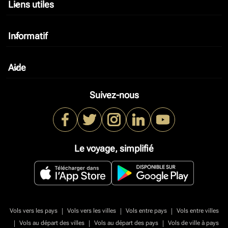
Liens utiles
keyboard_arrow_down
Informatif
keyboard_arrow_down
Aide
keyboard_arrow_down
Suivez-nous
Le voyage, simplifié
|
|
|
Vols vers les pays
Vols vers les villes
Vols entre pays
Vols entre villes
|
|
|
Vols au départ des villes
Vols au départ des pays
Vols de ville à pays