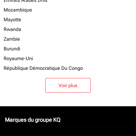
Emirats Arabes Unis
Mozambique
Mayotte
Rwanda
Zambie
Burundi
Royaume-Uni
République Démocratique Du Congo
Voir plus
Marques du groupe KQ
keyboard_arrow_down