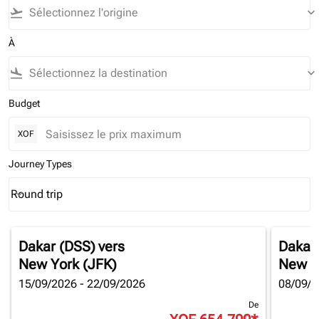
flight_takeoff
keyboard_arrow_down
À
flight_land
keyboard_arrow_down
Budget
XOF
Journey Types
Round trip
keyboard_arrow_down
Journey Types option Round trip Selected
Dakar (DSS)
vers
Dakar
New York (JFK)
New Y
15/09/2026 - 22/09/2026
08/09/2
De