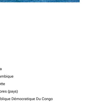
a
ambique
tte
res (pays)
blique Démocratique Du Congo