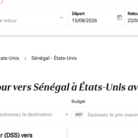
Départ
Reto
expand_more
today
fc-booking-departure-date-ari
15/08/2026
fc-b
22/0
tats-Unis
Sénégal - États-Unis
tour vers Sénégal à États-Unis 
Budget
keyboard_arrow_down
XOF
r (DSS)
vers