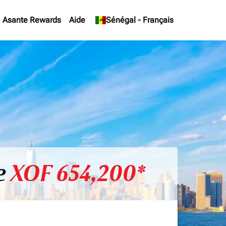
Asante Rewards
Aide
keyboard_arrow_down
Sénégal
-
Français
e
XOF 654,200*