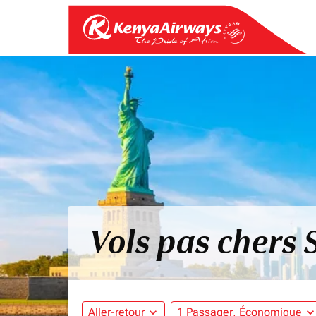
Vols pas chers 
Aller-retour
expand_more
1 Passager, Économique
expand_mo