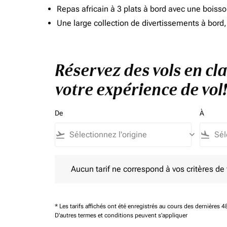
Repas africain à 3 plats à bord avec une boiss
Une large collection de divertissements à bor
Réservez des vols en cl
votre expérience de vol!
De
À
flight_takeoff
keyboard_arrow_down
flight_land
Aucun tarif ne correspond à vos critères de filtrag
Aucun tarif ne correspond à vos critères de fi
* Les tarifs affichés ont été enregistrés au cours des dernières
D'autres termes et conditions peuvent s'appliquer