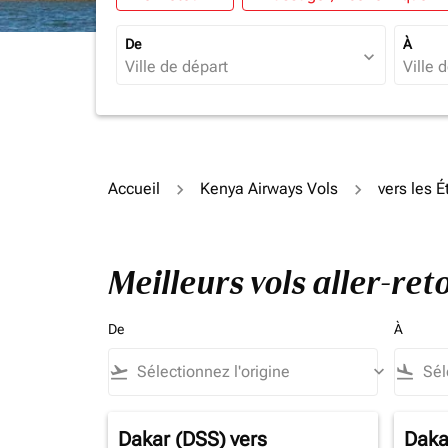
De
À
expand_more
Accueil
Kenya Airways Vols
vers les É
Meilleurs vols aller-re
De
À
flight_takeoff
keyboard_arrow_down
flight_land
Dakar (DSS)
vers
Daka