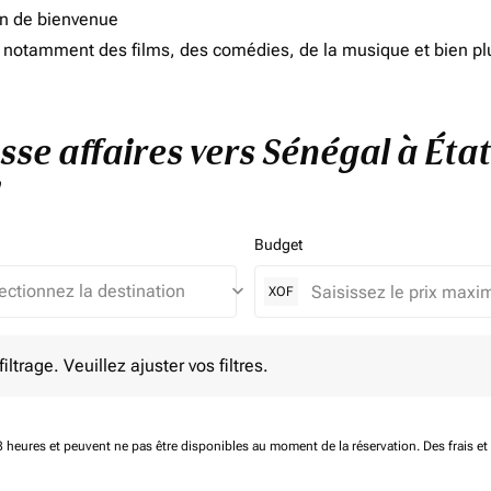
on de bienvenue
d, notamment des films, des comédies, de la musique et bien pl
asse affaires vers Sénégal à Éta
Budget
keyboard_arrow_down
XOF
e. Veuillez ajuster vos filtres.
ltrage. Veuillez ajuster vos filtres.
 48 heures et peuvent ne pas être disponibles au moment de la réservation.
Des frais e