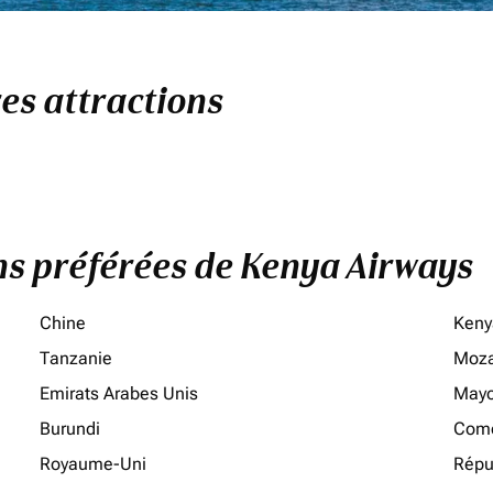
res attractions
ons préférées de Kenya Airways
Chine
Keny
Tanzanie
Moz
Emirats Arabes Unis
Mayo
Burundi
Como
Royaume-Uni
Répu