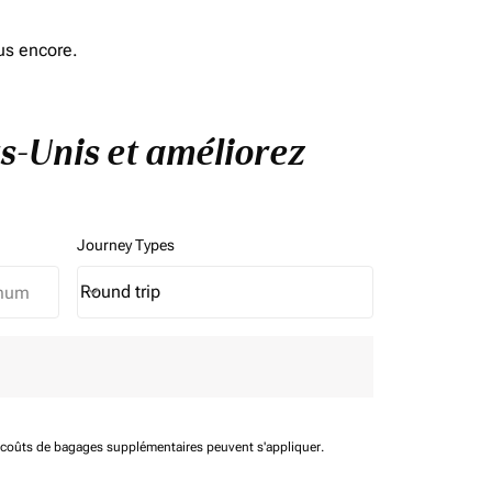
us encore.
ts-Unis et améliorez
Journey Types
Round trip
keyboard_arrow_down
Journey Types option Round trip Selected
t coûts de bagages supplémentaires peuvent s'appliquer.