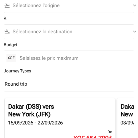
flight_takeoff
keyboard_arrow_down
À
flight_land
keyboard_arrow_down
Budget
XOF
Journey Types
Round trip
keyboard_arrow_down
Journey Types option Round trip Selected
Dakar (DSS)
vers
Dakar
New York (JFK)
New Y
15/09/2026 - 22/09/2026
08/09/2
De