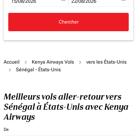
fc-booking-departure-date-aria-label
15/08/2026
fc-booking-return-date-aria-la
22/08/2026
Chercher
Accueil
Kenya Airways Vols
vers les États-Unis
Sénégal - États-Unis
Meilleurs vols aller-retour vers
Sénégal à États-Unis avec Kenya
Airways
De