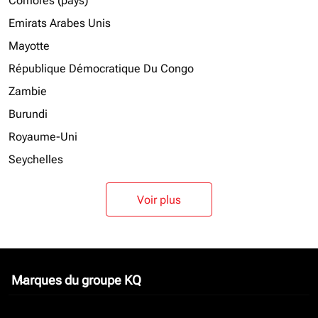
Comores (pays)
Emirats Arabes Unis
Mayotte
République Démocratique Du Congo
Zambie
Burundi
Royaume-Uni
Seychelles
Voir plus
Marques du groupe KQ
keyboard_arrow_down