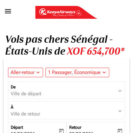

Vols pas chers Sénégal -
États-Unis de
XOF 654,700*
Aller-retour
expand_more
1 Passager, Économique
expand_more
De
expand_more
Ville de départ
À
expand_more
Ville de retour
Départ
Retour
today
today