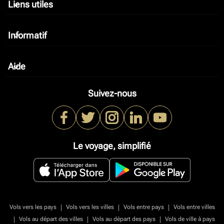
Liens utiles
keyboard_arrow_down
Informatif
keyboard_arrow_down
Aide
keyboard_arrow_down
Suivez-nous
Le voyage, simplifié
|
|
|
Vols vers les pays
Vols vers les villes
Vols entre pays
Vols entre villes
|
|
|
Vols au départ des villes
Vols au départ des pays
Vols de ville à pays