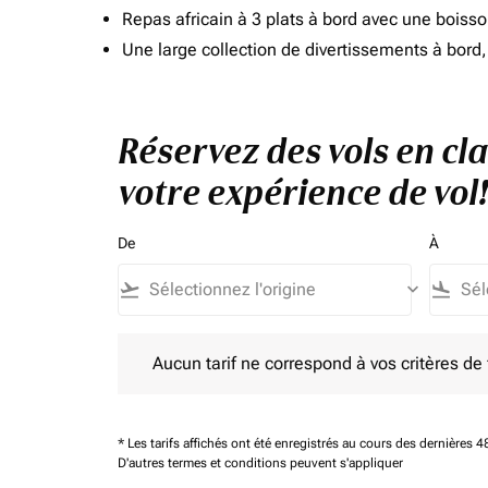
Repas africain à 3 plats à bord avec une boiss
Une large collection de divertissements à bor
Réservez des vols en cl
votre expérience de vol!
De
À
flight_takeoff
keyboard_arrow_down
flight_land
Aucun tarif ne correspond à vos critères de filtrag
Aucun tarif ne correspond à vos critères de fi
* Les tarifs affichés ont été enregistrés au cours des dernières
D'autres termes et conditions peuvent s'appliquer