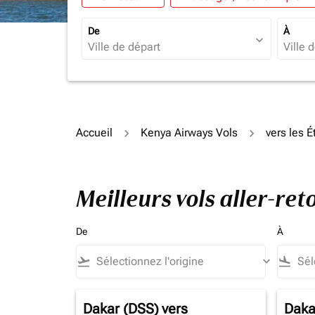
De
À
expand_more
Accueil
Kenya Airways Vols
vers les É
Meilleurs vols aller-re
De
À
flight_takeoff
keyboard_arrow_down
flight_land
Dakar (DSS)
vers
Daka