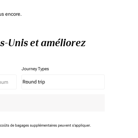
us encore.
ts-Unis et améliorez
Journey Types
Round trip
keyboard_arrow_down
Journey Types option Round trip Selected
t coûts de bagages supplémentaires peuvent s'appliquer.