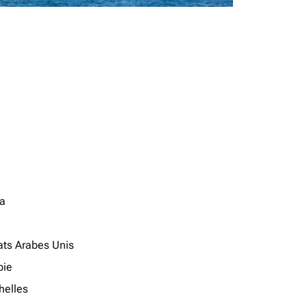
a
ats Arabes Unis
ie
helles