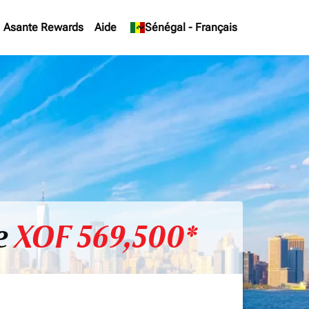
Asante Rewards
Aide
keyboard_arrow_down
Sénégal
-
Français
e
XOF 569,500*