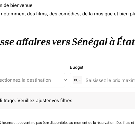
on de bienvenue
d, notamment des films, des comédies, de la musique et bien pl
asse affaires vers Sénégal à Éta
Budget
keyboard_arrow_down
XOF
e. Veuillez ajuster vos filtres.
ltrage. Veuillez ajuster vos filtres.
 48 heures et peuvent ne pas être disponibles au moment de la réservation.
Des frais e