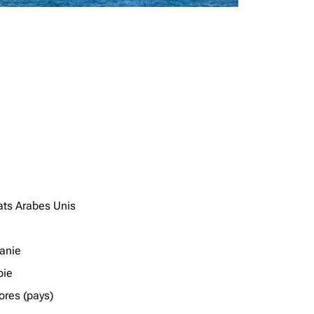
ats Arabes Unis
anie
ie
res (pays)