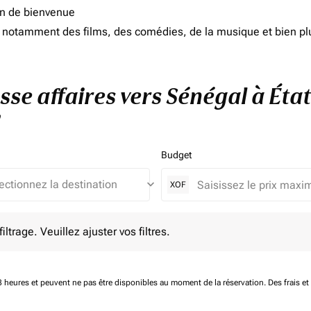
on de bienvenue
d, notamment des films, des comédies, de la musique et bien pl
asse affaires vers Sénégal à Éta
Budget
keyboard_arrow_down
XOF
e. Veuillez ajuster vos filtres.
ltrage. Veuillez ajuster vos filtres.
 48 heures et peuvent ne pas être disponibles au moment de la réservation.
Des frais e