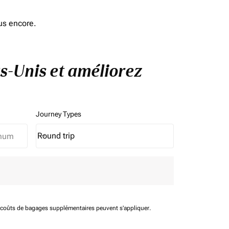
us encore.
ts-Unis et améliorez
Journey Types
Round trip
keyboard_arrow_down
Journey Types option Round trip Selected
t coûts de bagages supplémentaires peuvent s'appliquer.