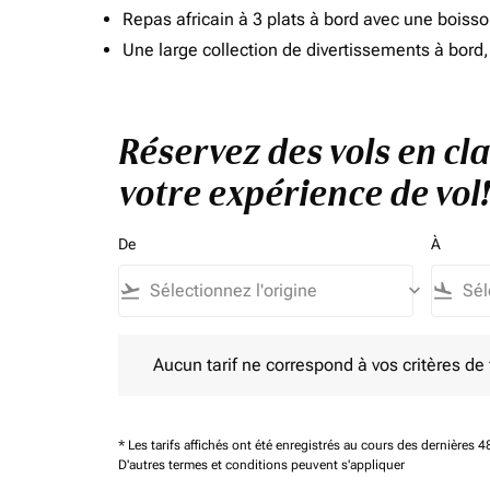
Repas africain à 3 plats à bord avec une boiss
Une large collection de divertissements à bor
Réservez des vols en cl
votre expérience de vol!
De
À
flight_takeoff
keyboard_arrow_down
flight_land
Aucun tarif ne correspond à vos critères de filtrag
Aucun tarif ne correspond à vos critères de fi
* Les tarifs affichés ont été enregistrés au cours des dernières
D'autres termes et conditions peuvent s'appliquer