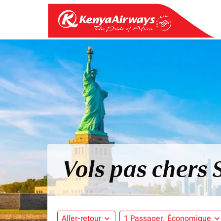
Vols pas chers 
Aller-retour
expand_more
1 Passager, Économique
expand_mo