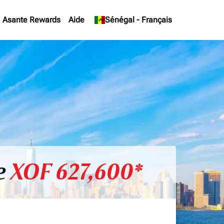
Asante Rewards
Aide
keyboard_arrow_down
Sénégal
-
Français
e
XOF 627,600*