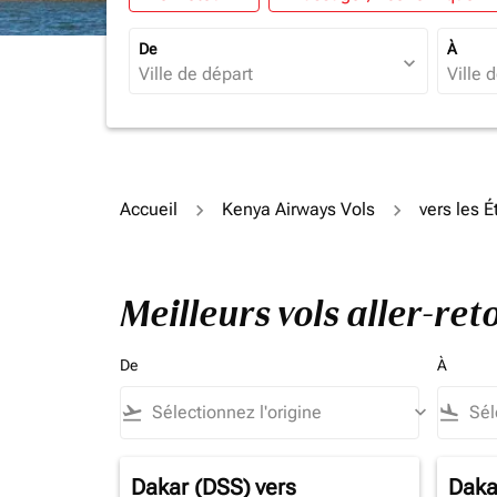
De
À
expand_more
Accueil
Kenya Airways Vols
vers les É
Meilleurs vols aller-re
De
À
flight_takeoff
keyboard_arrow_down
flight_land
Dakar (DSS)
vers
Daka