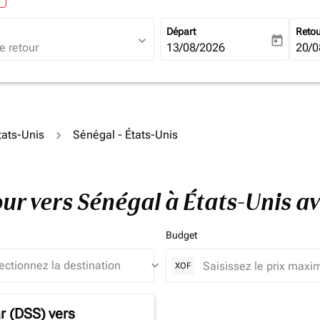
Départ
Reto
expand_more
today
fc-booking-departure-date-ari
13/08/2026
fc-b
20/0
tats-Unis
Sénégal - États-Unis
tour vers Sénégal à États-Unis 
Budget
keyboard_arrow_down
XOF
r (DSS)
vers