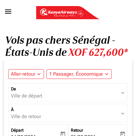

Vols pas chers Sénégal -
États-Unis de
XOF 627,600*
Aller-retour
expand_more
1 Passager, Économique
expand_more
De
expand_more
Ville de départ
À
expand_more
Ville de retour
Départ
Retour
today
today