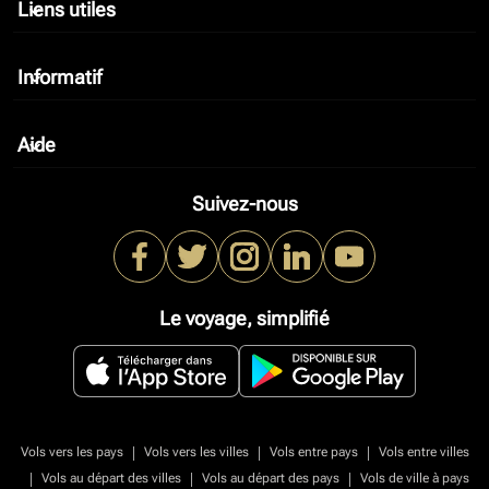
Liens utiles
keyboard_arrow_down
Informatif
keyboard_arrow_down
Aide
keyboard_arrow_down
Suivez-nous
Le voyage, simplifié
|
|
|
Vols vers les pays
Vols vers les villes
Vols entre pays
Vols entre villes
|
|
|
Vols au départ des villes
Vols au départ des pays
Vols de ville à pays