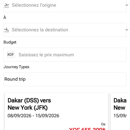
flight_takeoff
keyboard_arrow_down
À
flight_land
keyboard_arrow_down
Budget
XOF
Journey Types
Round trip
keyboard_arrow_down
Journey Types option Round trip Selected
Dakar (DSS)
vers
Dakar
New York (JFK)
New Y
08/09/2026 - 15/09/2026
15/09/2
De