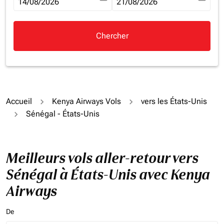
fc-booking-departure-date-aria-label
14/08/2026
fc-booking-return-date-aria-la
21/08/2026
Chercher
Accueil
Kenya Airways Vols
vers les États-Unis
Sénégal - États-Unis
Meilleurs vols aller-retour vers
Sénégal à États-Unis avec Kenya
Airways
De