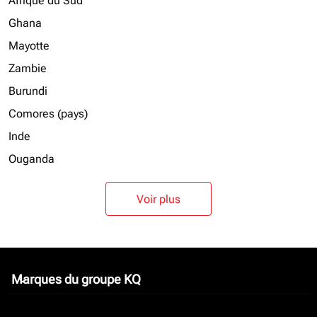
Afrique du Sud
Ghana
Mayotte
Zambie
Burundi
Comores (pays)
Inde
Ouganda
Voir plus
Marques du groupe KQ
keyboard_arrow_down