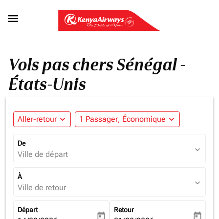

Vols pas chers Sénégal -
États-Unis
Aller-retour
expand_more
1 Passager, Économique
expand_more
De
expand_more
Ville de départ
À
expand_more
Ville de retour
Départ
Retour
today
today