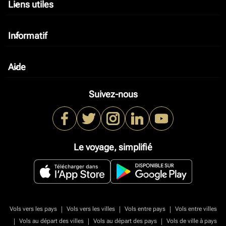
Liens utiles
keyboard_arrow_down
Informatif
keyboard_arrow_down
Aide
keyboard_arrow_down
Suivez-nous
Le voyage, simplifié
|
|
|
Vols vers les pays
Vols vers les villes
Vols entre pays
Vols entre villes
|
|
|
Vols au départ des villes
Vols au départ des pays
Vols de ville à pays