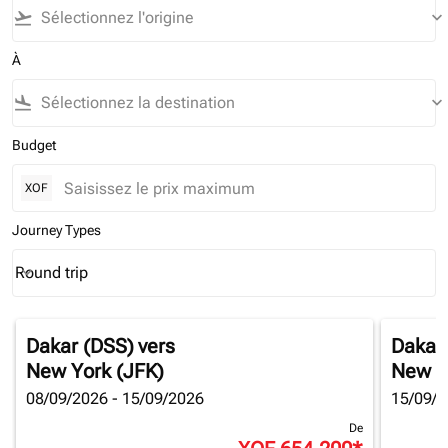
flight_takeoff
keyboard_arrow_down
À
flight_land
keyboard_arrow_down
Budget
XOF
Journey Types
Round trip
keyboard_arrow_down
Journey Types option Round trip Selected
Dakar (DSS)
vers
Dakar
New York (JFK)
New Y
08/09/2026 - 15/09/2026
15/09/2
De