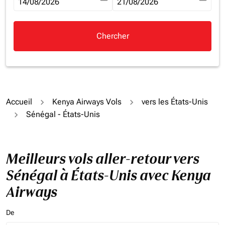
fc-booking-departure-date-aria-label
14/08/2026
fc-booking-return-date-aria-la
21/08/2026
Chercher
Accueil
Kenya Airways Vols
vers les États-Unis
Sénégal - États-Unis
Meilleurs vols aller-retour vers
Sénégal à États-Unis avec Kenya
Airways
De