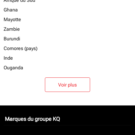
Afrique du Sud
Ghana
Mayotte
Zambie
Burundi
Comores (pays)
Inde
Ouganda
Voir plus
Marques du groupe KQ
keyboard_arrow_down