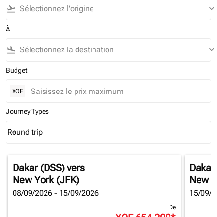
flight_takeoff
keyboard_arrow_down
À
flight_land
keyboard_arrow_down
Budget
XOF
Journey Types
Round trip
keyboard_arrow_down
Journey Types option Round trip Selected
Dakar (DSS)
vers
Dakar
New York (JFK)
New Y
08/09/2026 - 15/09/2026
15/09/2
De