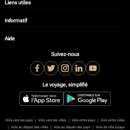
Liens utiles
keyboard_arrow_down
Informatif
keyboard_arrow_down
Aide
keyboard_arrow_down
Suivez-nous
Le voyage, simplifié
|
|
|
Vols vers les pays
Vols vers les villes
Vols entre pays
Vols entre villes
|
|
|
Vols au départ des villes
Vols au départ des pays
Vols de ville à pays