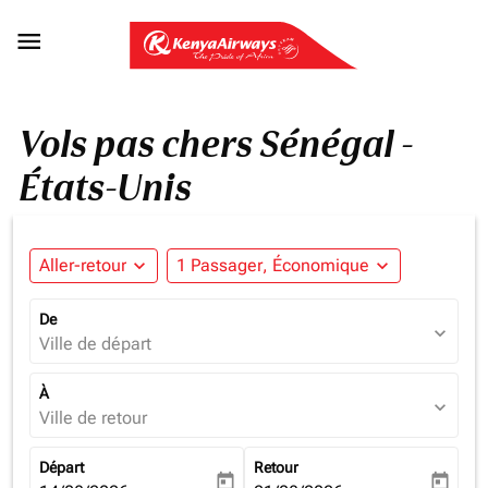

Vols pas chers Sénégal -
États-Unis
Aller-retour
expand_more
1 Passager, Économique
expand_more
De
expand_more
Ville de départ
À
expand_more
Ville de retour
Départ
Retour
today
today