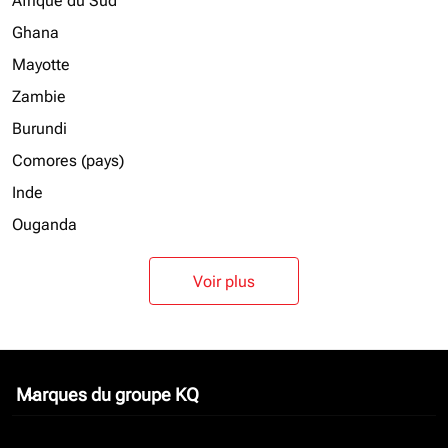
Afrique du Sud
Ghana
Mayotte
Zambie
Burundi
Comores (pays)
Inde
Ouganda
Voir plus
Marques du groupe KQ
keyboard_arrow_down