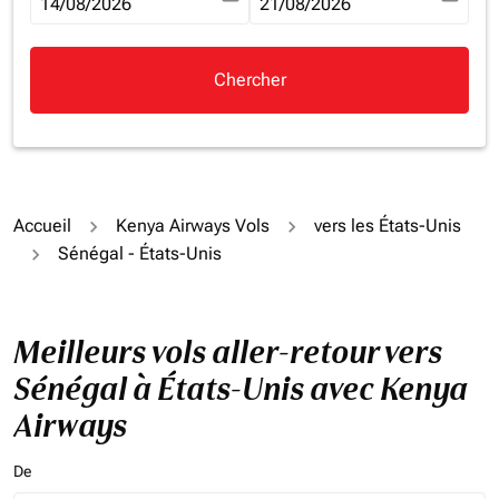
fc-booking-departure-date-aria-label
14/08/2026
fc-booking-return-date-aria-la
21/08/2026
Chercher
Accueil
Kenya Airways Vols
vers les États-Unis
Sénégal - États-Unis
Meilleurs vols aller-retour vers
Sénégal à États-Unis avec Kenya
Airways
De