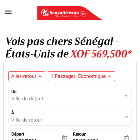

Vols pas chers Sénégal -
États-Unis de
XOF 569,500*
Aller-retour
expand_more
1 Passager, Économique
expand_more
De
expand_more
Ville de départ
À
expand_more
Ville de retour
Départ
Retour
today
today