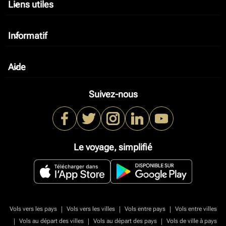
Liens utiles
keyboard_arrow_down
Informatif
keyboard_arrow_down
Aide
keyboard_arrow_down
Suivez-nous
Le voyage, simplifié
|
|
|
Vols vers les pays
Vols vers les villes
Vols entre pays
Vols entre villes
|
|
|
Vols au départ des villes
Vols au départ des pays
Vols de ville à pays