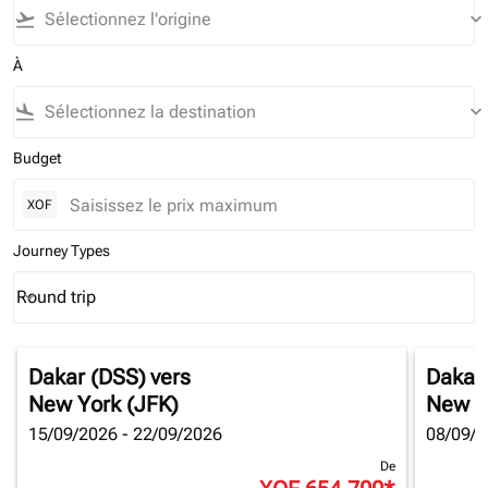
flight_takeoff
keyboard_arrow_down
À
flight_land
keyboard_arrow_down
Budget
XOF
Journey Types
Round trip
keyboard_arrow_down
Journey Types option Round trip Selected
Dakar (DSS)
vers
Dakar
New York (JFK)
New Y
15/09/2026 - 22/09/2026
08/09/2
De