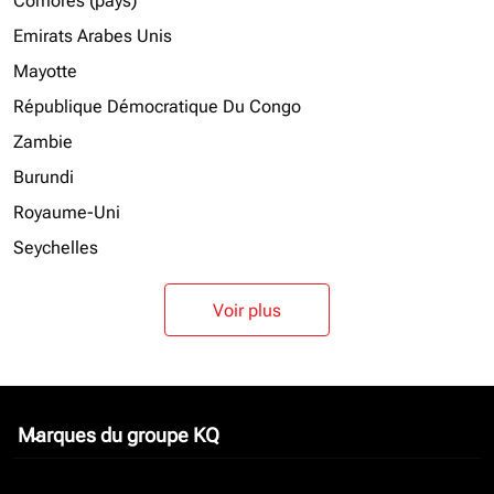
Comores (pays)
Emirats Arabes Unis
Mayotte
République Démocratique Du Congo
Zambie
Burundi
Royaume-Uni
Seychelles
Voir plus
Marques du groupe KQ
keyboard_arrow_down