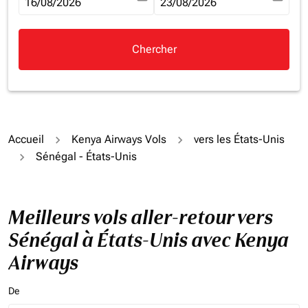
fc-booking-departure-date-aria-label
16/08/2026
fc-booking-return-date-aria-la
23/08/2026
Chercher
Accueil
Kenya Airways Vols
vers les États-Unis
Sénégal - États-Unis
Meilleurs vols aller-retour vers
Sénégal à États-Unis avec Kenya
Airways
De