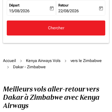
Départ
Retour
today
today
fc-booking-departure-date-aria-label
15/08/2026
fc-booking-return-date-aria-la
22/08/2026
Chercher
Accueil
Kenya Airways Vols
vers le Zimbabwe
Dakar - Zimbabwe
Meilleurs vols aller-retour vers
Dakar à Zimbabwe avec Kenya
Airways