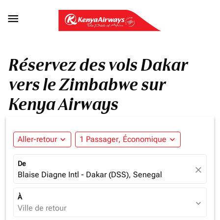

Réservez des vols Dakar
vers le Zimbabwe sur
Kenya Airways
Aller-retour
expand_more
1 Passager, Économique
expand_more
De
close
Blaise Diagne Intl - Dakar (DSS), Senegal
À
expand_more
Ville de retour