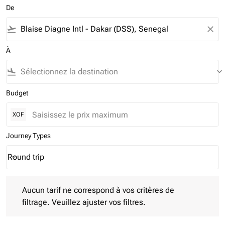
De
flight_takeoff
close
À
flight_land
keyboard_arrow_down
Budget
XOF
Journey Types
Round trip
keyboard_arrow_down
Journey Types option Round trip Selected
Aucun tarif ne correspond à vos critères de filtrage. Veuillez aj
Aucun tarif ne correspond à vos critères de
filtrage. Veuillez ajuster vos filtres.