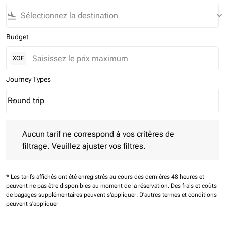
flight_land
keyboard_arrow_down
Budget
XOF
Journey Types
Round trip
keyboard_arrow_down
Journey Types option Round trip Selected
Aucun tarif ne correspond à vos critères de filtrage. Veuillez aj
Aucun tarif ne correspond à vos critères de
filtrage. Veuillez ajuster vos filtres.
* Les tarifs affichés ont été enregistrés au cours des dernières 48 heures et
peuvent ne pas être disponibles au moment de la réservation.
Des frais et coûts
de bagages supplémentaires peuvent s'appliquer.
D'autres termes et conditions
peuvent s'appliquer