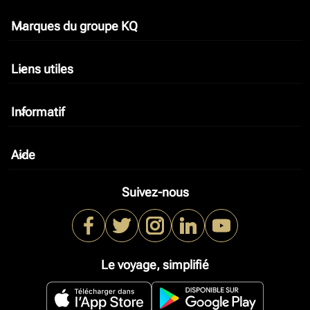
Marques du groupe KQ
keyboard_arrow_down
Liens utiles
keyboard_arrow_down
Informatif
keyboard_arrow_down
Aide
keyboard_arrow_down
Suivez-nous
Le voyage, simplifié