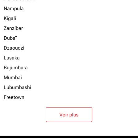
Nampula
Kigali
Zanzíbar
Dubaï
Dzaoudzi
Lusaka
Bujumbura
Mumbai
Lubumbashi
Freetown
Voir plus