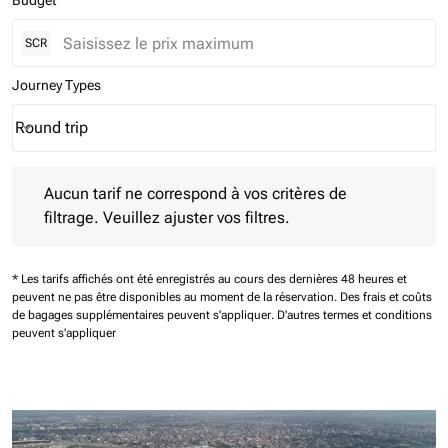
Budget
SCR
Journey Types
Round trip
keyboard_arrow_down
Journey Types option Round trip Selected
Aucun tarif ne correspond à vos critères de filtrage. Veuillez aj
Aucun tarif ne correspond à vos critères de
filtrage. Veuillez ajuster vos filtres.
* Les tarifs affichés ont été enregistrés au cours des dernières 48 heures et
peuvent ne pas être disponibles au moment de la réservation.
Des frais et coûts
de bagages supplémentaires peuvent s'appliquer.
D'autres termes et conditions
peuvent s'appliquer