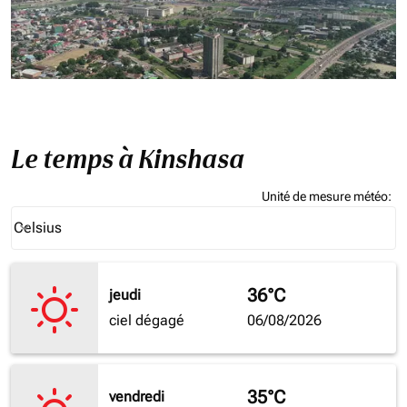
Le temps à Kinshasa
Unité de mesure météo
:
Weather unit option Celsius Selected
Celsius
keyboard_arrow_down
36°C
jeudi
ciel dégagé
06/08/2026
35°C
vendredi