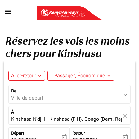

Réservez les vols les moins
chers pour Kinshasa
Aller-retour
expand_more
1 Passager, Économique
expand_more
De
expand_more
Ville de départ
À
close
Kinshasa N'djili - Kinshasa (FIH), Congo (Dem. Rep.)
Départ
Retour
today
today