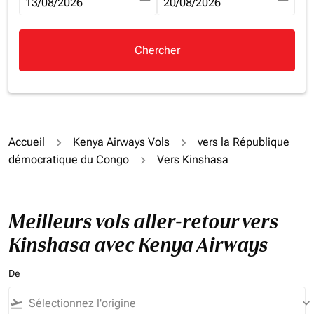
fc-booking-departure-date-aria-label
13/08/2026
fc-booking-return-date-aria-la
20/08/2026
Chercher
Accueil
Kenya Airways Vols
vers la République
démocratique du Congo
Vers Kinshasa
Meilleurs vols aller-retour vers
Kinshasa avec Kenya Airways
De
flight_takeoff
keyboard_arrow_down