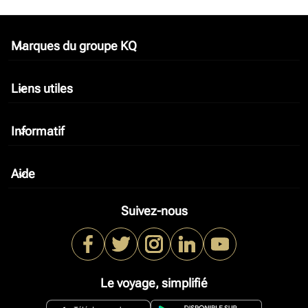
Marques du groupe KQ
keyboard_arrow_down
Liens utiles
keyboard_arrow_down
Informatif
keyboard_arrow_down
Aide
keyboard_arrow_down
Suivez-nous
Le voyage, simplifié