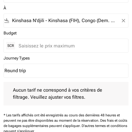
À
flight_land
close
Budget
SCR
Journey Types
Round trip
keyboard_arrow_down
Journey Types option Round trip Selected
Aucun tarif ne correspond à vos critères de filtrage. Veuillez aj
Aucun tarif ne correspond à vos critères de
filtrage. Veuillez ajuster vos filtres.
* Les tarifs affichés ont été enregistrés au cours des dernières 48 heures et
peuvent ne pas être disponibles au moment de la réservation.
Des frais et coûts
de bagages supplémentaires peuvent s'appliquer.
D'autres termes et conditions
peuvent s'appliquer