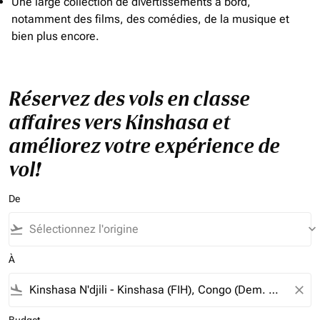
Une large collection de divertissements à bord,
notamment des films, des comédies, de la musique et
bien plus encore.
Réservez des vols en classe
affaires vers Kinshasa et
améliorez votre expérience de
vol!
De
flight_takeoff
keyboard_arrow_down
À
flight_land
close