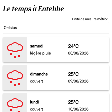
Le temps à Entebbe
Unité de mesure météo
:
Weather unit option Celsius Selected
Celsius
keyboard_arrow_down
24°C
samedi
légère pluie
08/08/2026
25°C
dimanche
couvert
09/08/2026
25°C
lundi
couvert
10/08/2026