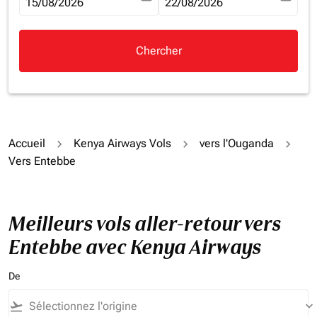
fc-booking-departure-date-aria-label
15/08/2026
fc-booking-return-date-aria-la
22/08/2026
Chercher
Accueil
Kenya Airways Vols
vers l'Ouganda
Vers Entebbe
Meilleurs vols aller-retour vers
Entebbe avec Kenya Airways
De
flight_takeoff
keyboard_arrow_down