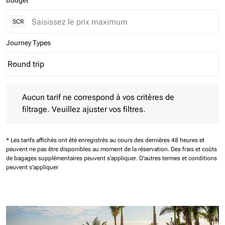
Budget
SCR
Journey Types
Round trip
keyboard_arrow_down
Journey Types option Round trip Selected
Aucun tarif ne correspond à vos critères de filtrage. Veuillez aj
Aucun tarif ne correspond à vos critères de
filtrage. Veuillez ajuster vos filtres.
* Les tarifs affichés ont été enregistrés au cours des dernières 48 heures et
peuvent ne pas être disponibles au moment de la réservation.
Des frais et coûts
de bagages supplémentaires peuvent s'appliquer.
D'autres termes et conditions
peuvent s'appliquer