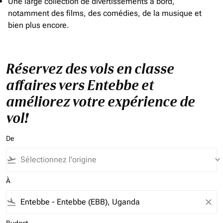
Une large collection de divertissements à bord,
notamment des films, des comédies, de la musique et
bien plus encore.
Réservez des vols en classe
affaires vers Entebbe et
améliorez votre expérience de
vol!
De
flight_takeoff
keyboard_arrow_down
À
flight_land
close