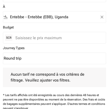
À
flight_land
close
Budget
SCR
Journey Types
Round trip
keyboard_arrow_down
Journey Types option Round trip Selected
Aucun tarif ne correspond à vos critères de filtrage. Veuillez aj
Aucun tarif ne correspond à vos critères de
filtrage. Veuillez ajuster vos filtres.
* Les tarifs affichés ont été enregistrés au cours des dernières 48 heures et
peuvent ne pas être disponibles au moment de la réservation.
Des frais et coûts
de bagages supplémentaires peuvent s'appliquer.
D'autres termes et conditions
peuvent s'appliquer