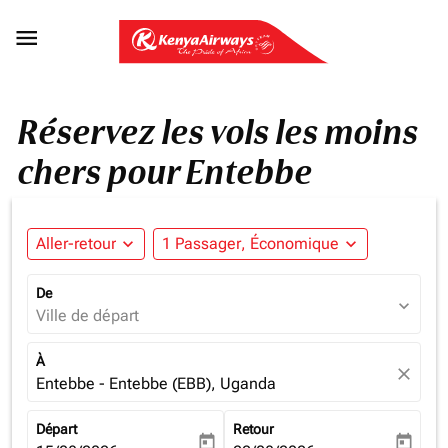

Réservez les vols les moins
chers pour Entebbe
Aller-retour
expand_more
1 Passager, Économique
expand_more
De
expand_more
Ville de départ
À
close
Entebbe - Entebbe (EBB), Uganda
Départ
Retour
today
today