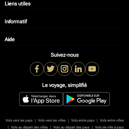
Liens utiles
keyboard_arrow_down
Informatif
keyboard_arrow_down
Aide
keyboard_arrow_down
Suivez-nous
Le voyage, simplifié
|
|
|
Vols vers les pays
Vols vers les villes
Vols entre pays
Vols entre villes
|
|
|
Vols au départ des villes
Vols au départ des pays
Vols de ville à pays