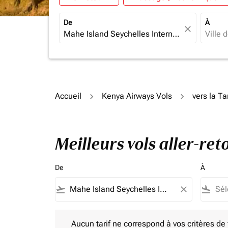
De
À
close
Accueil
Kenya Airways Vols
vers la T
Meilleurs vols aller-re
De
À
flight_takeoff
close
flight_land
Aucun tarif ne correspond à vos critères de filtrag
Aucun tarif ne correspond à vos critères de fi