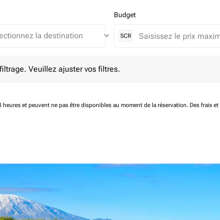
Budget
keyboard_arrow_down
SCR
e. Veuillez ajuster vos filtres.
ltrage. Veuillez ajuster vos filtres.
 48 heures et peuvent ne pas être disponibles au moment de la réservation.
Des frais e