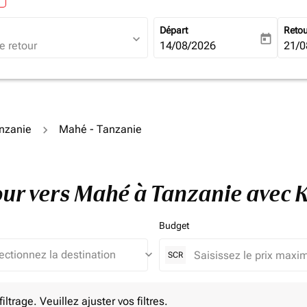
Départ
Reto
expand_more
today
fc-booking-departure-date-ari
14/08/2026
fc-b
21/0
anzanie
Mahé - Tanzanie
tour vers Mahé à Tanzanie avec
Budget
keyboard_arrow_down
SCR
e. Veuillez ajuster vos filtres.
ltrage. Veuillez ajuster vos filtres.