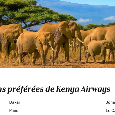
ons préférées de Kenya Airways
Dakar
Joha
Paris
Le C