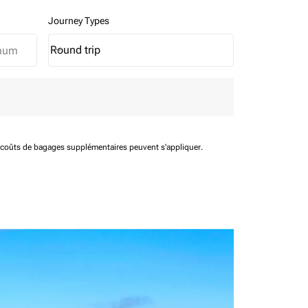
Journey Types
Round trip
keyboard_arrow_down
Journey Types option Round trip Selected
t coûts de bagages supplémentaires peuvent s'appliquer.