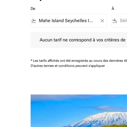
De
À
flight_takeoff
close
flight_land
Aucun tarif ne correspond à vos critères de filtrag
Aucun tarif ne correspond à vos critères de fi
* Les tarifs affichés ont été enregistrés au cours des dernières
D'autres termes et conditions peuvent s'appliquer