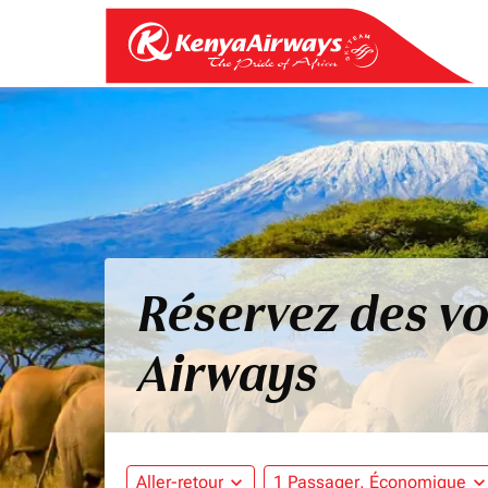
Réservez des vo
Airways
Aller-retour
expand_more
1 Passager, Économique
expand_mo