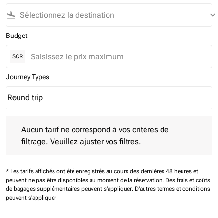
flight_land
keyboard_arrow_down
Budget
SCR
Journey Types
Round trip
keyboard_arrow_down
Journey Types option Round trip Selected
Aucun tarif ne correspond à vos critères de filtrage. Veuillez aj
Aucun tarif ne correspond à vos critères de
filtrage. Veuillez ajuster vos filtres.
* Les tarifs affichés ont été enregistrés au cours des dernières 48 heures et
peuvent ne pas être disponibles au moment de la réservation.
Des frais et coûts
de bagages supplémentaires peuvent s'appliquer.
D'autres termes et conditions
peuvent s'appliquer