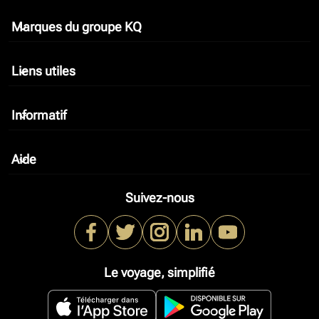
Marques du groupe KQ
keyboard_arrow_down
Liens utiles
keyboard_arrow_down
Informatif
keyboard_arrow_down
Aide
keyboard_arrow_down
Suivez-nous
Le voyage, simplifié