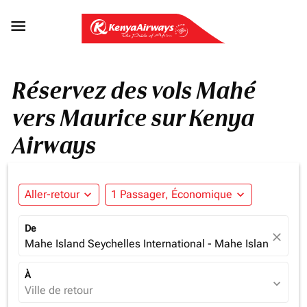

Réservez des vols Mahé
vers Maurice sur Kenya
Airways
Aller-retour
expand_more
1 Passager, Économique
expand_more
De
close
Mahe Island Seychelles International - Mahe Island (SEZ)
À
expand_more
Ville de retour