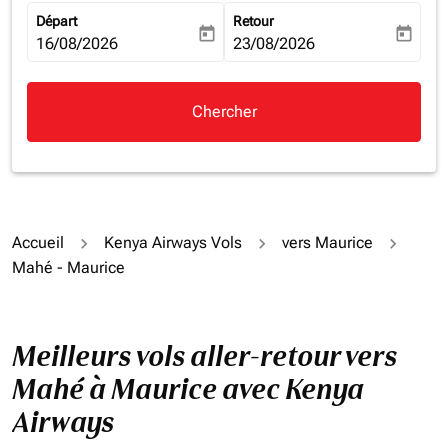
Départ
Retour
today
today
fc-booking-departure-date-aria-label
16/08/2026
fc-booking-return-date-aria-la
23/08/2026
Chercher
Accueil
Kenya Airways Vols
vers Maurice
Mahé - Maurice
Meilleurs vols aller-retour vers
Mahé à Maurice avec Kenya
Airways