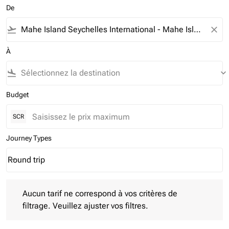
De
flight_takeoff
close
À
flight_land
keyboard_arrow_down
Budget
SCR
Journey Types
Round trip
keyboard_arrow_down
Journey Types option Round trip Selected
Aucun tarif ne correspond à vos critères de filtrage. Veuillez aj
Aucun tarif ne correspond à vos critères de
filtrage. Veuillez ajuster vos filtres.