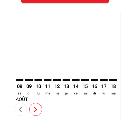
Displaying fares for août-2026
RUH–KIS: cmp-view-offers-disclaimer. Trouver des of
RUH–KIS: cmp-view-offers-disclaimer. Trouver de
RUH–KIS: cmp-view-offers-disclaimer. Trouve
RUH–KIS: cmp-view-offers-disclaimer. T
RUH–KIS: cmp-view-offers-disclaime
RUH–KIS: cmp-view-offers-discl
RUH–KIS: cmp-view-offers-d
RUH–KIS: cmp-view-offe
RUH–KIS: cmp-view-
RUH–KIS: cmp-
RUH–KIS: 
RUH–K
R
08
09
10
11
12
13
14
15
16
17
18
19
sa
di
lu
ma
me
je
ve
sa
di
lu
ma
me
AOÛT
chevron_left
chevron_right