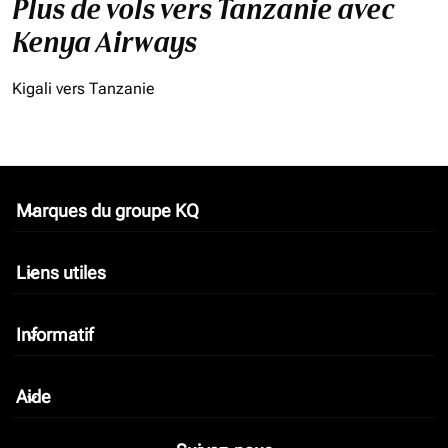
Plus de vols vers Tanzanie avec
Kenya Airways
Kigali vers Tanzanie
Marques du groupe KQ
keyboard_arrow_down
Liens utiles
keyboard_arrow_down
Informatif
keyboard_arrow_down
Aide
keyboard_arrow_down