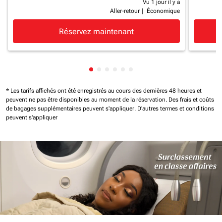
Vu 1 jour il y a
Aller-retour
|
Économique
Réservez maintenant
Affichage de cmp-pagination-show
Affichage de cmp-pagination-sh
Affichage de cmp-pagination-
Affichage de cmp-paginatio
Affichage de cmp-paginat
Affichage de cmp-pagin
* Les tarifs affichés ont été enregistrés au cours des dernières 48 heures et
peuvent ne pas être disponibles au moment de la réservation.
Des frais et coûts
de bagages supplémentaires peuvent s'appliquer.
D'autres termes et conditions
peuvent s'appliquer