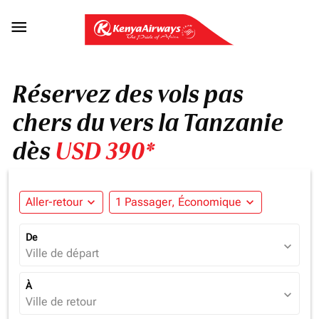

Réservez des vols pas
chers du vers la Tanzanie
dès
USD 390*
Aller-retour
expand_more
1 Passager, Économique
expand_more
De
expand_more
Ville de départ
À
expand_more
Ville de retour