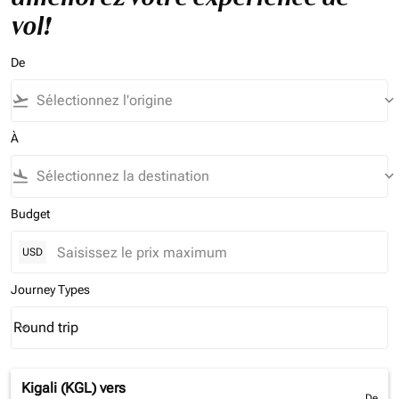
vol!
De
flight_takeoff
keyboard_arrow_down
À
flight_land
keyboard_arrow_down
Budget
USD
Journey Types
Round trip
keyboard_arrow_down
Journey Types option Round trip Selected
Kigali (KGL)
vers
De