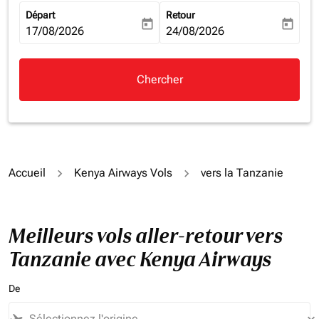
Départ
Retour
today
today
fc-booking-departure-date-aria-label
17/08/2026
fc-booking-return-date-aria-la
24/08/2026
Chercher
Accueil
Kenya Airways Vols
vers la Tanzanie
Meilleurs vols aller-retour vers
Tanzanie avec Kenya Airways
De