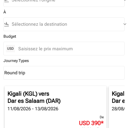
flight_takeoff
keyboard_arrow_down
À
flight_land
keyboard_arrow_down
Budget
USD
Journey Types
Round trip
keyboard_arrow_down
Journey Types option Round trip Selected
Kigali (KGL)
vers
Kigali
Dar es Salaam (DAR)
Dar e
11/08/2026 - 13/08/2026
28/08/2
De
USD 390
*