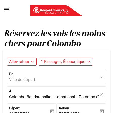

Réservez les vols les moins
chers pour Colombo
Aller-retour
expand_more
1 Passager, Économique
expand_more
De
expand_more
Ville de départ
À
close
Colombo Bandaranaike International - Colombo (CMB), S
Départ
Retour
today
today