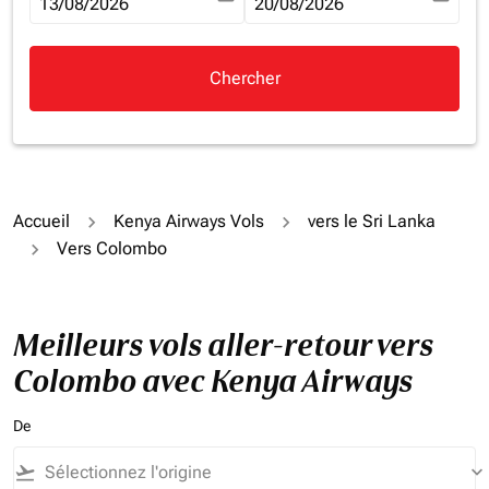
fc-booking-departure-date-aria-label
13/08/2026
fc-booking-return-date-aria-la
20/08/2026
Chercher
Accueil
Kenya Airways Vols
vers le Sri Lanka
Vers Colombo
Meilleurs vols aller-retour vers
Colombo avec Kenya Airways
De
flight_takeoff
keyboard_arrow_down