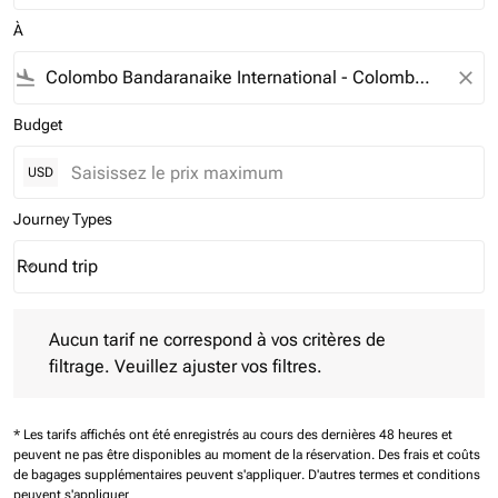
À
flight_land
close
Budget
USD
Journey Types
Round trip
keyboard_arrow_down
Journey Types option Round trip Selected
Aucun tarif ne correspond à vos critères de filtrage. Veuillez aj
Aucun tarif ne correspond à vos critères de
filtrage. Veuillez ajuster vos filtres.
* Les tarifs affichés ont été enregistrés au cours des dernières 48 heures et
peuvent ne pas être disponibles au moment de la réservation.
Des frais et coûts
de bagages supplémentaires peuvent s'appliquer.
D'autres termes et conditions
peuvent s'appliquer