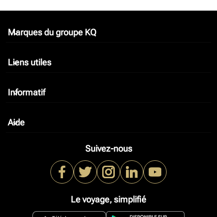
Marques du groupe KQ
keyboard_arrow_down
Liens utiles
keyboard_arrow_down
Informatif
keyboard_arrow_down
Aide
keyboard_arrow_down
Suivez-nous
Le voyage, simplifié