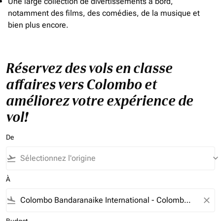
Une large collection de divertissements à bord,
notamment des films, des comédies, de la musique et
bien plus encore.
Réservez des vols en classe
affaires vers Colombo et
améliorez votre expérience de
vol!
De
flight_takeoff
keyboard_arrow_down
À
flight_land
close