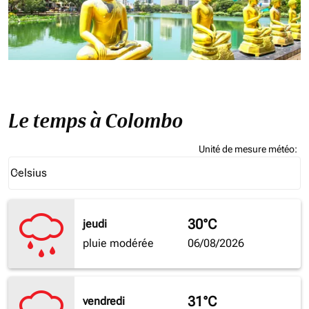
Le temps à Colombo
Unité de mesure météo
:
Weather unit option Celsius Selected
Celsius
keyboard_arrow_down
30°C
jeudi
pluie modérée
06/08/2026
31°C
vendredi