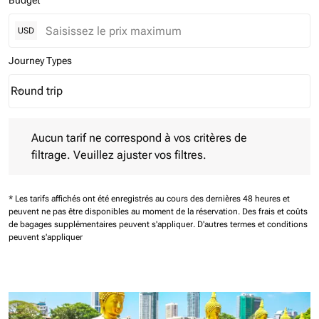
Budget
USD
Journey Types
Round trip
keyboard_arrow_down
Journey Types option Round trip Selected
Aucun tarif ne correspond à vos critères de filtrage. Veuillez aj
Aucun tarif ne correspond à vos critères de
filtrage. Veuillez ajuster vos filtres.
* Les tarifs affichés ont été enregistrés au cours des dernières 48 heures et
peuvent ne pas être disponibles au moment de la réservation.
Des frais et coûts
de bagages supplémentaires peuvent s'appliquer.
D'autres termes et conditions
peuvent s'appliquer