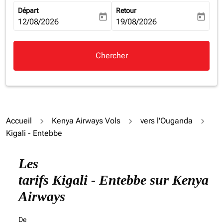
Départ
Retour
today
today
fc-booking-departure-date-aria-label
12/08/2026
fc-booking-return-date-aria-la
19/08/2026
Chercher
Accueil
Kenya Airways Vols
vers l'Ouganda
Kigali - Entebbe
Les
tarifs Kigali - Entebbe sur Kenya
Airways
De