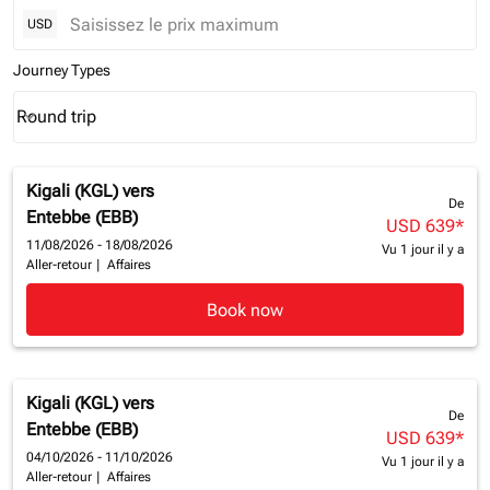
USD
Journey Types
Round trip
keyboard_arrow_down
Journey Types option Round trip Selected
Kigali (KGL)
vers
De
Entebbe (EBB)
USD 639
*
11/08/2026 - 18/08/2026
Vu 1 jour il y a
Aller-retour
|
Affaires
Book now
Kigali (KGL)
vers
De
Entebbe (EBB)
USD 639
*
04/10/2026 - 11/10/2026
Vu 1 jour il y a
Aller-retour
|
Affaires