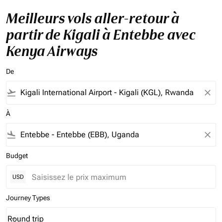
Meilleurs vols aller-retour à
partir de Kigali à Entebbe avec
Kenya Airways
De
flight_takeoff
close
À
flight_land
close
Budget
USD
Journey Types
Round trip
keyboard_arrow_down