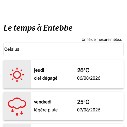
Le temps à Entebbe
Unité de mesure météo
:
Weather unit option Celsius Selected
Celsius
keyboard_arrow_down
26°C
jeudi
ciel dégagé
06/08/2026
25°C
vendredi
légère pluie
07/08/2026