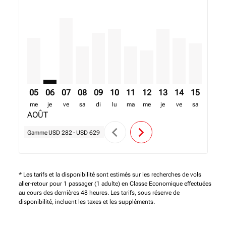
KGL–EBB, 05/08/2026 – 10/08/2026: A partir de USD 
KGL–EBB: cmp-view-offers-disclaimer. Trouver de
KGL–EBB, 07/08/2026 – 14/08/2026: A partir
KGL–EBB, 08/08/2026 – 15/08/2026: A pa
KGL–EBB, 09/08/2026 – 16/08/2026: 
KGL–EBB, 10/08/2026 – 17/08/20
KGL–EBB, 11/08/2026 – 18/
KGL–EBB, 12/08/2026 –
KGL–EBB, 13/08/20
KGL–EBB, 14/0
KGL–EBB, 
KGL–E
K
05
06
07
08
09
10
11
12
13
14
15
16
me
je
ve
sa
di
lu
ma
me
je
ve
sa
di
AOÛT
chevron_left
chevron_right
Gamme
USD 282
-
USD 629
* Les tarifs et la disponibilité sont estimés sur les recherches de vols
aller-retour pour 1 passager (1 adulte) en Classe Economique effectuées
au cours des dernières 48 heures. Les tarifs, sous réserve de
disponibilité, incluent les taxes et les suppléments.