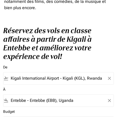
notamment des films, des comédies, de la musique et
bien plus encore.
Réservez des vols en classe
affaires à partir de Kigali à
Entebbe et améliorez votre
expérience de vol!
De
flight_takeoff
close
À
flight_land
close
Budget