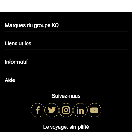
Marques du groupe KQ
keyboard_arrow_down
Liens utiles
keyboard_arrow_down
Informatif
keyboard_arrow_down
Aide
keyboard_arrow_down
Suivez-nous
Le voyage, simplifié