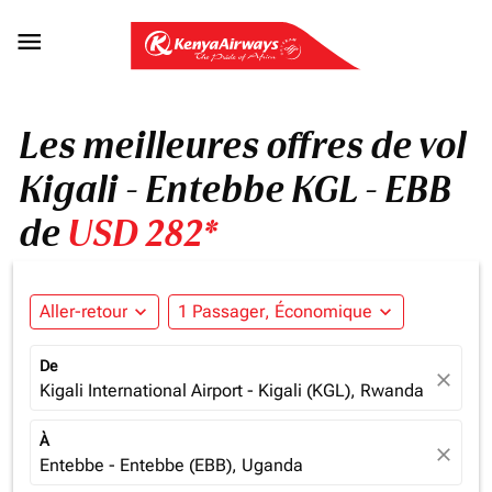

Les meilleures offres de vol
Kigali - Entebbe KGL - EBB
de
USD 282*
Aller-retour
expand_more
1 Passager, Économique
expand_more
De
close
Kigali International Airport - Kigali (KGL), Rwanda
À
close
Entebbe - Entebbe (EBB), Uganda