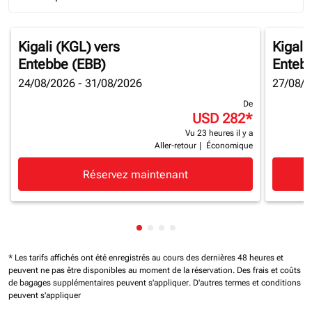
Journey Types option Round trip Selected
Kigali (KGL)
vers
Kigali
Entebbe (EBB)
Enteb
24/08/2026 - 31/08/2026
27/08/2
De
USD 282
*
Vu 23 heures il y a
Aller-retour
|
Économique
Réservez maintenant
Affichage de cmp-pagination-sh
Affichage de cmp-pagination-
Affichage de cmp-paginatio
Affichage de cmp-paginat
* Les tarifs affichés ont été enregistrés au cours des dernières 48 heures et
peuvent ne pas être disponibles au moment de la réservation.
Des frais et coûts
de bagages supplémentaires peuvent s'appliquer.
D'autres termes et conditions
peuvent s'appliquer