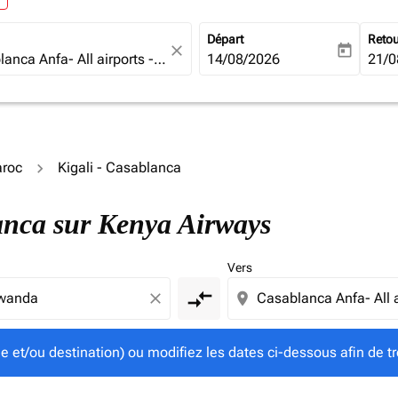
Départ
Reto
close
today
fc-booking-departure-date-ari
14/08/2026
fc-b
21/0
aroc
Kigali - Casablanca
gine et/ou destination) ou modifiez les dates ci-dessous afin
blanca sur Kenya Airways
Vers
compare_arrows
close
location_on
ine et/ou destination) ou modifiez les dates ci-dessous afin de tr