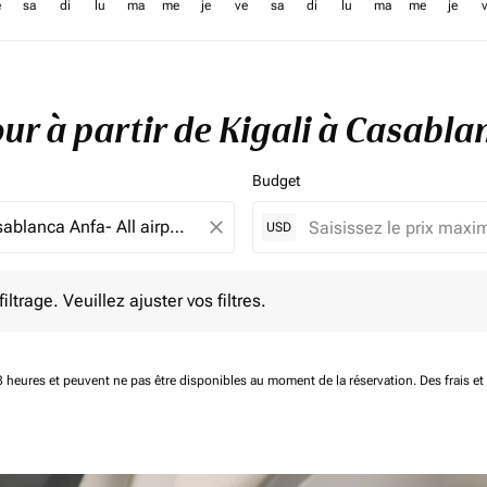
e
sa
di
lu
ma
me
je
ve
sa
di
lu
ma
me
je
tour à partir de Kigali à Casab
Budget
close
USD
e. Veuillez ajuster vos filtres.
ltrage. Veuillez ajuster vos filtres.
 48 heures et peuvent ne pas être disponibles au moment de la réservation.
Des frais e