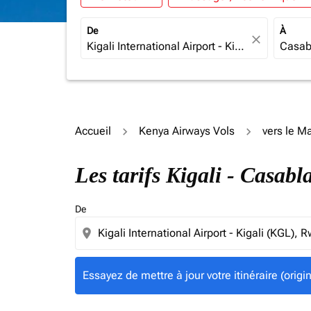
De
À
close
Accueil
Kenya Airways Vols
vers le M
Essayez de mettre à jour votre itinéraire (ori
Les tarifs Kigali - Casa
De
location_on
Essayez de mettre à jour votre itinéraire (orig