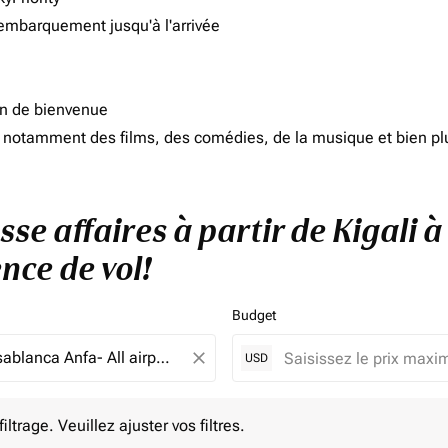
'embarquement jusqu'à l'arrivée
on de bienvenue
d, notamment des films, des comédies, de la musique et bien pl
sse affaires à partir de Kigali 
nce de vol!
Budget
close
USD
e. Veuillez ajuster vos filtres.
ltrage. Veuillez ajuster vos filtres.