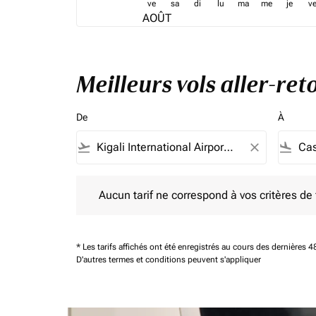
ve
sa
di
lu
ma
me
je
v
AOÛT
Meilleurs vols aller-re
De
À
flight_takeoff
close
flight_land
Aucun tarif ne correspond à vos critères de filtrag
Aucun tarif ne correspond à vos critères de fi
* Les tarifs affichés ont été enregistrés au cours des dernières
D'autres termes et conditions peuvent s'appliquer