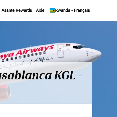
Asante Rewards
Aide
keyboard_arrow_down
Rwanda
-
Français
Casablanca KGL -