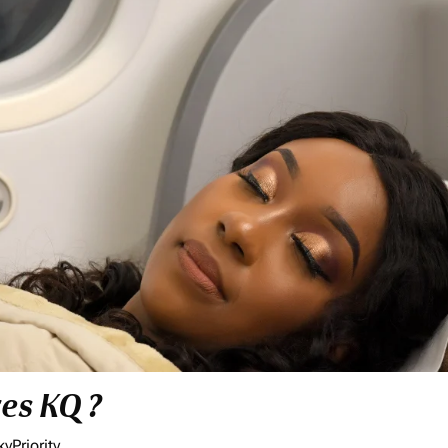
res KQ ?
yPriority