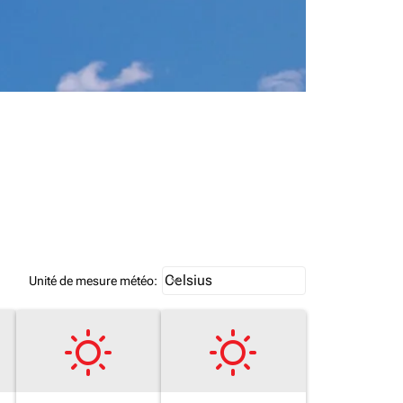
Weather unit option Celsius Select
Celsius
keyboard_arrow_down
Unité de mesure météo
: