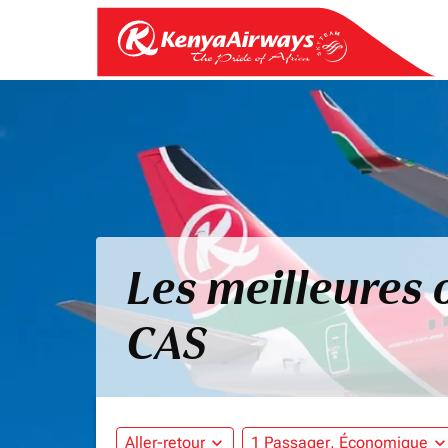
Les meilleures o
CAS
Aller-retour
expand_more
1 Passager, Économique
expand_mo