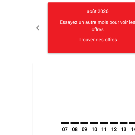
août 2026
Essayez un autre mois pour voir le
chevron_left
offres
Trouver des offres
Displaying fares for août-2026
KGL–CAS: cmp-view-offers-disclai
KGL–CAS: cmp-view-offers-di
KGL–CAS: cmp-view-offer
KGL–CAS: cmp-view-o
KGL–CAS: cmp-vi
KGL–CAS: c
KGL–CA
KG
07
08
09
10
11
12
13
1