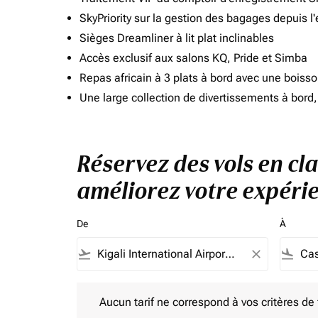
SkyPriority sur la gestion des bagages depuis l
Sièges Dreamliner à lit plat inclinables
Accès exclusif aux salons KQ, Pride et Simba
Repas africain à 3 plats à bord avec une boiss
Une large collection de divertissements à bor
Réservez des vols en cla
améliorez votre expérie
De
À
flight_takeoff
close
flight_land
Aucun tarif ne correspond à vos critères de filtrag
Aucun tarif ne correspond à vos critères de fi