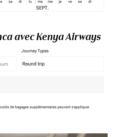
ve
sa
di
lu
ma
me
je
ve
sa
di
SEPT.
lanca avec Kenya Airways
Journey Types
Round trip
keyboard_arrow_down
Journey Types option Round trip Selected
t coûts de bagages supplémentaires peuvent s'appliquer.