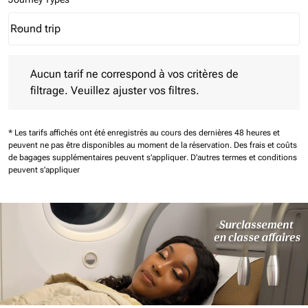
Round trip
keyboard_arrow_down
Journey Types option Round trip Selected
Aucun tarif ne correspond à vos critères de filtrage. Veuillez aj
Aucun tarif ne correspond à vos critères de
filtrage. Veuillez ajuster vos filtres.
* Les tarifs affichés ont été enregistrés au cours des dernières 48 heures et
peuvent ne pas être disponibles au moment de la réservation.
Des frais et coûts
de bagages supplémentaires peuvent s'appliquer.
D'autres termes et conditions
peuvent s'appliquer