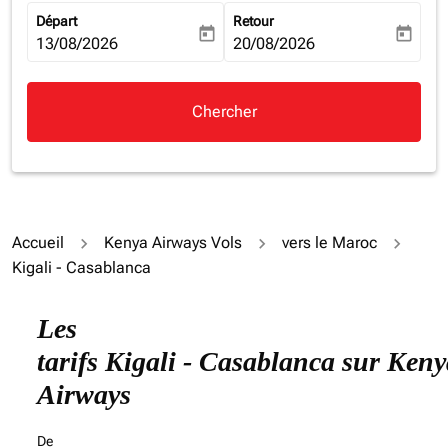
Départ
Retour
today
today
fc-booking-departure-date-aria-label
13/08/2026
fc-booking-return-date-aria-la
20/08/2026
Chercher
Accueil
Kenya Airways Vols
vers le Maroc
Kigali - Casablanca
Essayez de mettre à jour votre itinéraire (origine et/ou
Les
tarifs Kigali - Casablanca sur Keny
Airways
De