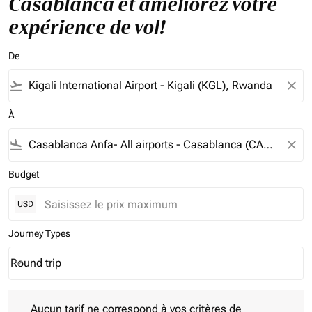
Casablanca et améliorez votre
expérience de vol!
De
flight_takeoff
close
À
flight_land
close
Budget
USD
Journey Types
Round trip
keyboard_arrow_down
Journey Types option Round trip Selected
Aucun tarif ne correspond à vos critères de filtrage. Veuillez aj
Aucun tarif ne correspond à vos critères de