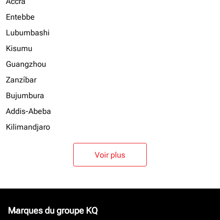
Accra
Entebbe
Lubumbashi
Kisumu
Guangzhou
Zanzíbar
Bujumbura
Addis-Abeba
Kilimandjaro
Voir plus
Marques du groupe KQ
keyboard_arrow_down