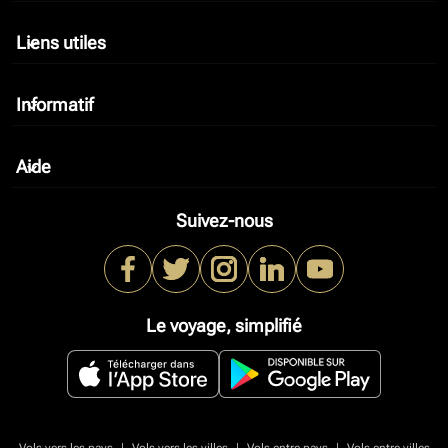
Liens utiles
keyboard_arrow_down
Informatif
keyboard_arrow_down
Aide
keyboard_arrow_down
Suivez-nous
Le voyage, simplifié
|
|
|