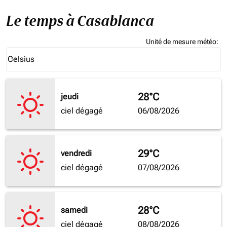
Le temps à Casablanca
Unité de mesure météo
:
Weather unit option Celsius Selected
Celsius
keyboard_arrow_down
28°C
jeudi
ciel dégagé
06/08/2026
29°C
vendredi
ciel dégagé
07/08/2026
28°C
samedi
ciel dégagé
08/08/2026