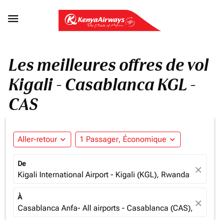

Les meilleures offres de vol
Kigali - Casablanca KGL -
CAS
Aller-retour
expand_more
1 Passager, Économique
expand_more
De
close
Kigali International Airport - Kigali (KGL), Rwanda
À
close
Casablanca Anfa- All airports - Casablanca (CAS), Moroc