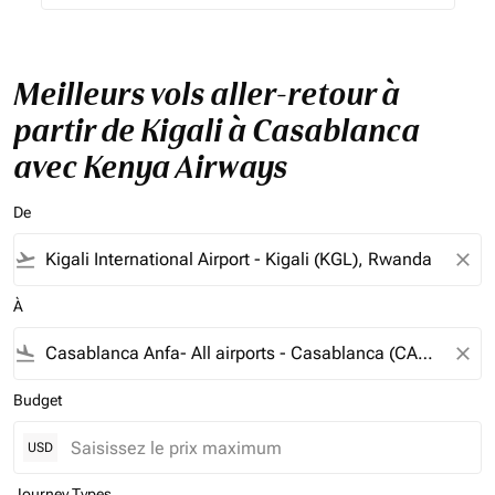
Meilleurs vols aller-retour à
partir de Kigali à Casablanca
avec Kenya Airways
De
flight_takeoff
close
À
flight_land
close
Budget
USD
Journey Types