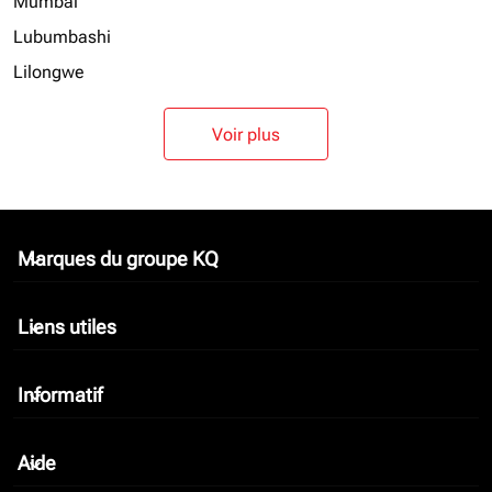
Mumbai
Lubumbashi
Lilongwe
Voir plus
Marques du groupe KQ
keyboard_arrow_down
Liens utiles
keyboard_arrow_down
Informatif
keyboard_arrow_down
Aide
keyboard_arrow_down