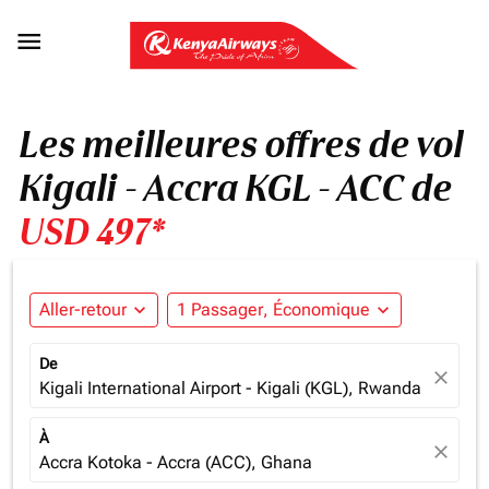

Les meilleures offres de vol
Kigali - Accra KGL - ACC de
USD 497*
Aller-retour
expand_more
1 Passager, Économique
expand_more
De
close
Kigali International Airport - Kigali (KGL), Rwanda
À
close
Accra Kotoka - Accra (ACC), Ghana