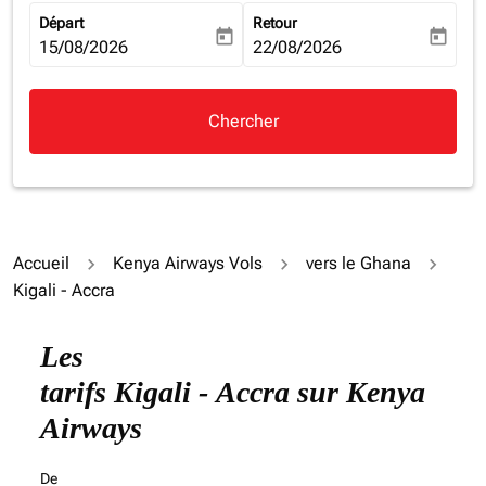
Départ
Retour
today
today
fc-booking-departure-date-aria-label
15/08/2026
fc-booking-return-date-aria-la
22/08/2026
Chercher
Accueil
Kenya Airways Vols
vers le Ghana
Kigali - Accra
Les
tarifs Kigali - Accra sur Kenya
Airways
De