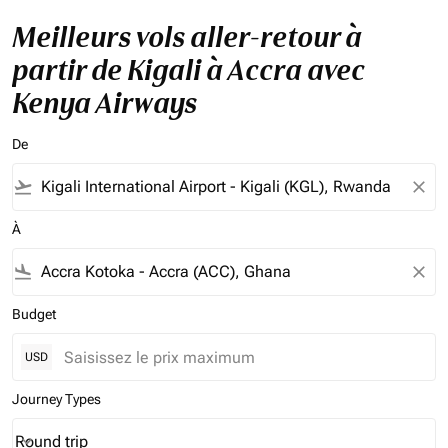
Meilleurs vols aller-retour à
partir de Kigali à Accra avec
Kenya Airways
De
flight_takeoff
close
À
flight_land
close
Budget
USD
Journey Types
Round trip
keyboard_arrow_down