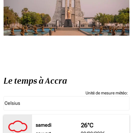
Le temps à Accra
Unité de mesure météo
:
Weather unit option Celsius Selected
Celsius
keyboard_arrow_down
26°C
samedi