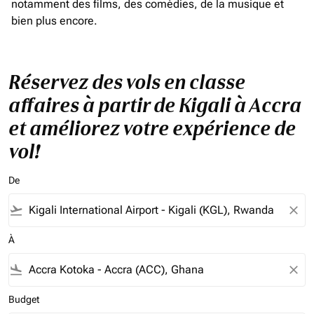
notamment des films, des comédies, de la musique et
bien plus encore.
Réservez des vols en classe
affaires à partir de Kigali à Accra
et améliorez votre expérience de
vol!
De
flight_takeoff
close
À
flight_land
close
Budget