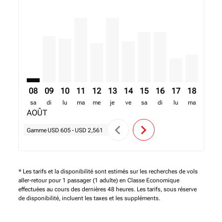
KGL–ACC: cmp-view-offers-disclaimer. Trouver des of
KGL–ACC, 09/08/2026 – 16/08/2026: A partir de 
KGL–ACC, 10/08/2026 – 17/08/2026: A partir
KGL–ACC, 11/08/2026 – 18/08/2026: A pa
KGL–ACC, 12/08/2026 – 19/08/2026: 
KGL–ACC, 13/08/2026 – 20/08/20
KGL–ACC, 14/08/2026 – 21/0
KGL–ACC, 15/08/2026 –
KGL–ACC, 16/08/20
KGL–ACC, 17/0
KGL–ACC, 
KGL–A
K
08
09
10
11
12
13
14
15
16
17
18
19
sa
di
lu
ma
me
je
ve
sa
di
lu
ma
me
AOÛT
chevron_left
chevron_right
Gamme
USD 605
-
USD 2,561
* Les tarifs et la disponibilité sont estimés sur les recherches de vols
aller-retour pour 1 passager (1 adulte) en Classe Economique
effectuées au cours des dernières 48 heures. Les tarifs, sous réserve
de disponibilité, incluent les taxes et les suppléments.