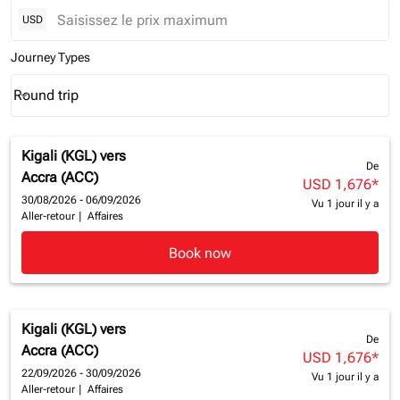
USD
Journey Types
Round trip
keyboard_arrow_down
Journey Types option Round trip Selected
Kigali (KGL)
vers
De
Accra (ACC)
USD 1,676
*
30/08/2026 - 06/09/2026
Vu 1 jour il y a
Aller-retour
|
Affaires
Book now
Kigali (KGL)
vers
De
Accra (ACC)
USD 1,676
*
22/09/2026 - 30/09/2026
Vu 1 jour il y a
Aller-retour
|
Affaires