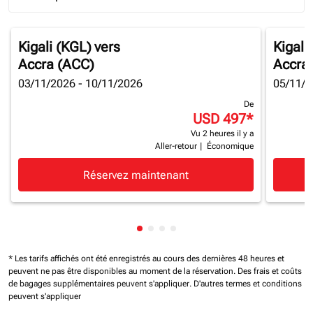
Journey Types option Round trip Selected
Kigali (KGL)
vers
Kigali
Accra (ACC)
Accra
03/11/2026 - 10/11/2026
05/11/2
De
USD 497
*
Vu 2 heures il y a
Aller-retour
|
Économique
Réservez maintenant
Affichage de cmp-pagination-sh
Affichage de cmp-pagination-
Affichage de cmp-paginatio
Affichage de cmp-paginat
* Les tarifs affichés ont été enregistrés au cours des dernières 48 heures et
peuvent ne pas être disponibles au moment de la réservation.
Des frais et coûts
de bagages supplémentaires peuvent s'appliquer.
D'autres termes et conditions
peuvent s'appliquer