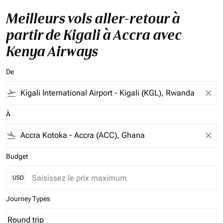
Meilleurs vols aller-retour à
partir de Kigali à Accra avec
Kenya Airways
De
flight_takeoff
close
À
flight_land
close
Budget
USD
Journey Types
Round trip
keyboard_arrow_down