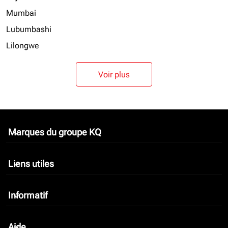
Mumbai
Lubumbashi
Lilongwe
Voir plus
Marques du groupe KQ
keyboard_arrow_down
Liens utiles
keyboard_arrow_down
Informatif
keyboard_arrow_down
Aide
keyboard_arrow_down