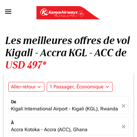

Les meilleures offres de vol
Kigali - Accra KGL - ACC de
USD 497*
Aller-retour
expand_more
1 Passager, Économique
expand_more
De
close
Kigali International Airport - Kigali (KGL), Rwanda
À
close
Accra Kotoka - Accra (ACC), Ghana