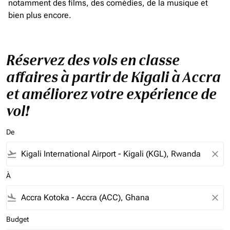
notamment des films, des comédies, de la musique et
bien plus encore.
Réservez des vols en classe
affaires à partir de Kigali à Accra
et améliorez votre expérience de
vol!
De
flight_takeoff
close
À
flight_land
close
Budget