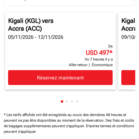
Journey Types option Round trip Selected
Kigali (KGL)
vers
Kigali
Accra (ACC)
Accra
05/11/2026 - 12/11/2026
09/10/2
De
USD 497
*
Vu 7 heures il y a
Aller-retour
|
Économique
Réservez maintenant
Affichage de cmp-pagination-sh
Affichage de cmp-pagination-
Affichage de cmp-paginatio
Affichage de cmp-paginat
* Les tarifs affichés ont été enregistrés au cours des dernières 48 heures et
peuvent ne pas être disponibles au moment de la réservation.
Des frais et coûts
de bagages supplémentaires peuvent s'appliquer.
D'autres termes et conditions
peuvent s'appliquer