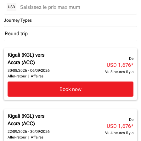
USD
Journey Types
Round trip
keyboard_arrow_down
Journey Types option Round trip Selected
Kigali (KGL)
vers
De
Accra (ACC)
USD 1,676
*
30/08/2026 - 06/09/2026
Vu 5 heures il y a
Aller-retour
|
Affaires
Book now
Kigali (KGL)
vers
De
Accra (ACC)
USD 1,676
*
22/09/2026 - 30/09/2026
Vu 4 heures il y a
Aller-retour
|
Affaires