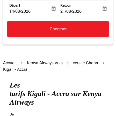
Départ
Retour
today
today
fc-booking-departure-date-aria-label
14/08/2026
fc-booking-return-date-aria-la
21/08/2026
Chercher
Accueil
Kenya Airways Vols
vers le Ghana
Kigali - Accra
Les
tarifs Kigali - Accra sur Kenya
Airways
De