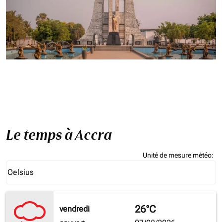
Le temps à Accra
Unité de mesure météo
:
Weather unit option Celsius Selected
Celsius
keyboard_arrow_down
26°C
vendredi