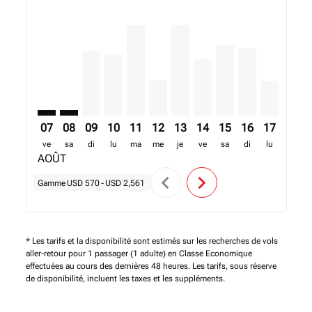
KGL–ACC: cmp-view-offers-disclaimer. Trouver des of
KGL–ACC: cmp-view-offers-disclaimer. Trouver de
KGL–ACC, 09/08/2026 – 16/08/2026: A partir
KGL–ACC, 10/08/2026 – 17/08/2026: A pa
KGL–ACC, 11/08/2026 – 18/08/2026: 
KGL–ACC, 12/08/2026 – 19/08/20
KGL–ACC, 13/08/2026 – 20/0
KGL–ACC, 14/08/2026 –
KGL–ACC, 15/08/20
KGL–ACC, 16/0
KGL–ACC, 
KGL–A
K
07
08
09
10
11
12
13
14
15
16
17
18
ve
sa
di
lu
ma
me
je
ve
sa
di
lu
ma
AOÛT
chevron_left
chevron_right
Gamme
USD 570
-
USD 2,561
* Les tarifs et la disponibilité sont estimés sur les recherches de vols
aller-retour pour 1 passager (1 adulte) en Classe Economique
effectuées au cours des dernières 48 heures. Les tarifs, sous réserve
de disponibilité, incluent les taxes et les suppléments.