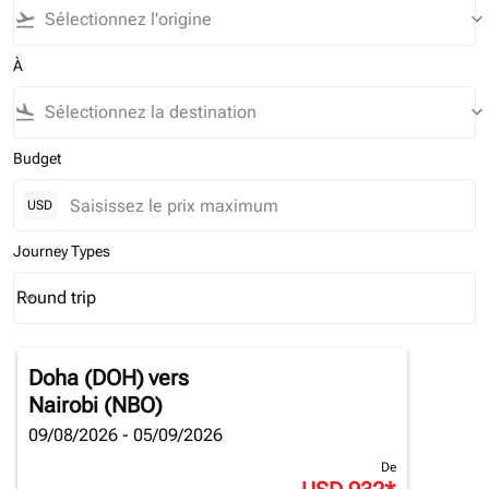
flight_takeoff
keyboard_arrow_down
À
flight_land
keyboard_arrow_down
Budget
USD
Journey Types
Round trip
keyboard_arrow_down
Journey Types option Round trip Selected
Doha (DOH)
vers
Nairobi (NBO)
09/08/2026 - 05/09/2026
De