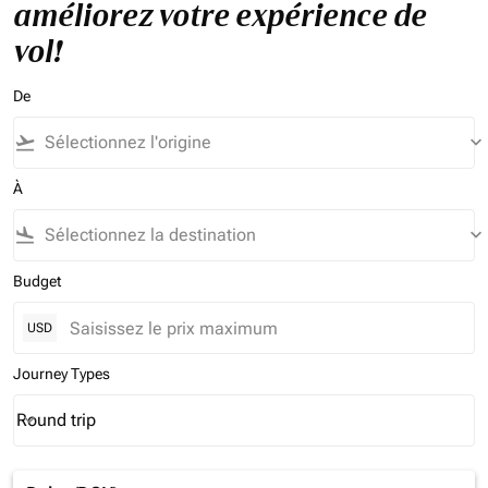
améliorez votre expérience de
vol!
De
flight_takeoff
keyboard_arrow_down
À
flight_land
keyboard_arrow_down
Budget
USD
Journey Types
Round trip
keyboard_arrow_down
Journey Types option Round trip Selected