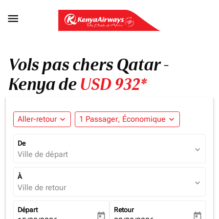

Vols pas chers Qatar -
Kenya de
USD 932*
Aller-retour
expand_more
1 Passager, Économique
expand_more
De
expand_more
Ville de départ
À
expand_more
Ville de retour
Départ
Retour
today
today