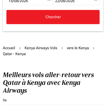
fc-booking-departure-date-aria-label
15/08/2026
fc-booking-return-date-aria-la
22/08/2026
Chercher
Accueil
Kenya Airways Vols
vers le Kenya
Qatar - Kenya
Meilleurs vols aller-retour vers
Qatar à Kenya avec Kenya
Airways
De