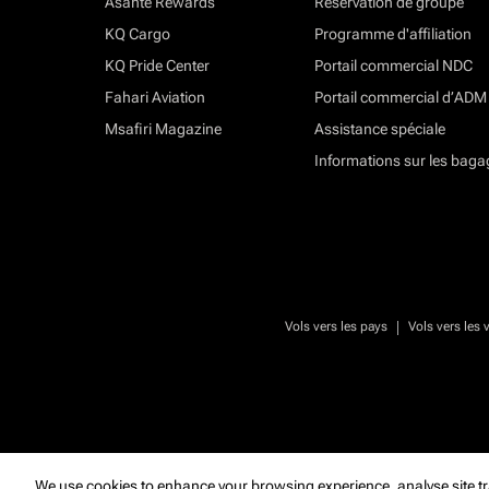
Asante Rewards
Réservation de groupe
KQ Cargo
Programme d'affiliation
KQ Pride Center
Portail commercial NDC
Fahari Aviation
Portail commercial d’ADM
Msafiri Magazine
Assistance spéciale
Informations sur les baga
|
Vols vers les pays
Vols vers les v
We use cookies to enhance your browsing experience, analyse site tr