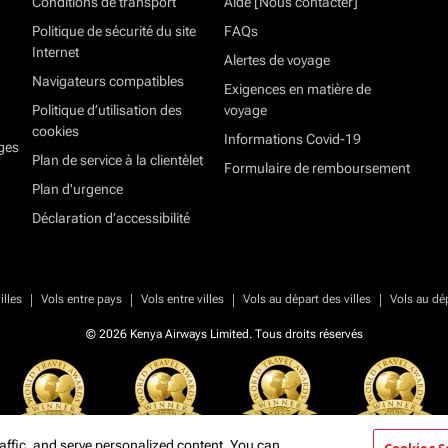
Conditions de transport
Aide [Nous contacter]
Politique de sécurité du site
FAQs
Internet
Alertes de voyage
Navigateurs compatibles
Exigences en matière de
Politique d’utilisation des
voyage
cookies
Informations Covid-19
ges
Plan de service à la clientèlet
Formulaire de remboursement
Plan d'urgence
Déclaration d’accessibilité
|
|
|
|
illes
Vols entre pays
Vols entre villes
Vols au départ des villes
Vols au dé
© 2026 Kenya Airways Limited. Tous droits réservés
affic, and serve personalized content. You can