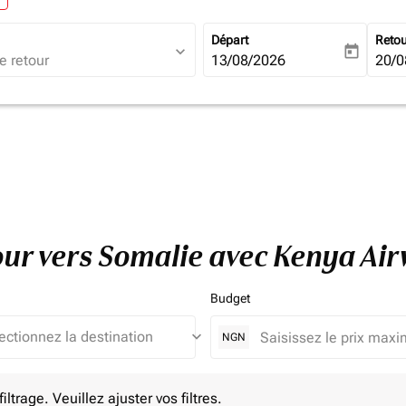
Départ
Reto
expand_more
today
fc-booking-departure-date-ari
13/08/2026
fc-b
20/0
tour vers Somalie avec Kenya Ai
Budget
keyboard_arrow_down
NGN
e. Veuillez ajuster vos filtres.
ltrage. Veuillez ajuster vos filtres.