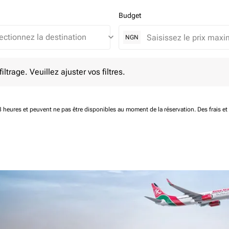
Budget
keyboard_arrow_down
NGN
e. Veuillez ajuster vos filtres.
ltrage. Veuillez ajuster vos filtres.
 48 heures et peuvent ne pas être disponibles au moment de la réservation.
Des frais e