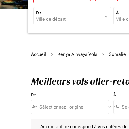
De
À
expand_more
Accueil
Kenya Airways Vols
Somalie
Meilleurs vols aller-re
De
À
flight_takeoff
keyboard_arrow_down
flight_land
Aucun tarif ne correspond à vos critères de filtrag
Aucun tarif ne correspond à vos critères de fi