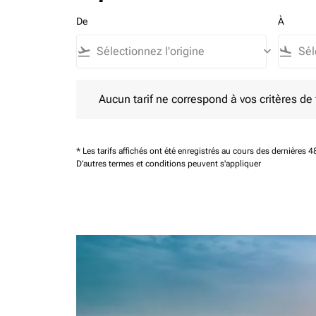
De
À
flight_takeoff
keyboard_arrow_down
flight_land
Aucun tarif ne correspond à vos critères de filtrag
Aucun tarif ne correspond à vos critères de fi
* Les tarifs affichés ont été enregistrés au cours des dernières
D'autres termes et conditions peuvent s'appliquer