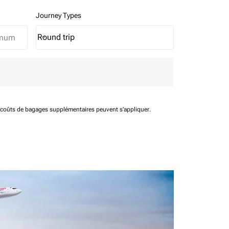
Journey Types
Round trip
keyboard_arrow_down
Journey Types option Round trip Selected
t coûts de bagages supplémentaires peuvent s'appliquer.