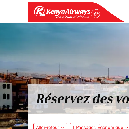
Réservez des vo
Aller-retour
expand_more
1 Passager, Économique
expand_mo