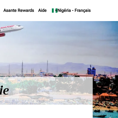
Asante Rewards
Aide
keyboard_arrow_down
Nigéria
-
Français
ie