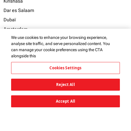
Kinshasa
Dar es Salaam
Dubaï
Amsterdam
We use cookies to enhance your browsing experience,
Manchester
analyse site traffic, and serve personalized content. You
Entebbe
can manage your cookie preferences using the CTA
alongside this
Voir plus
Cookies Settings
Reject All
Marques du groupe KQ
keyboard_arrow_down
Accept All
Liens utiles
keyboard_arrow_down