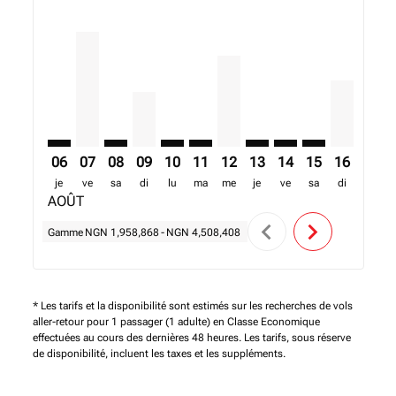
LOS–NLA: cmp-view-offers-disclaimer. Trouver des of
LOS–NLA, 07/08/2026 – 14/08/2026: A partir de 
LOS–NLA: cmp-view-offers-disclaimer. Trouv
LOS–NLA, 09/08/2026 – 16/08/2026: A pa
LOS–NLA: cmp-view-offers-disclaime
LOS–NLA: cmp-view-offers-discl
LOS–NLA, 12/08/2026 – 19/
LOS–NLA: cmp-view-offe
LOS–NLA: cmp-view-
LOS–NLA: cmp-
LOS–NLA, 
LOS–N
L
06
07
08
09
10
11
12
13
14
15
16
17
je
ve
sa
di
lu
ma
me
je
ve
sa
di
lu
AOÛT
chevron_left
chevron_right
Gamme
NGN 1,958,868
-
NGN 4,508,408
* Les tarifs et la disponibilité sont estimés sur les recherches de vols
aller-retour pour 1 passager (1 adulte) en Classe Economique
effectuées au cours des dernières 48 heures. Les tarifs, sous réserve
de disponibilité, incluent les taxes et les suppléments.