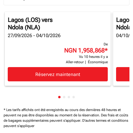
Journey Types option Round trip Selected
Lagos (LOS)
vers
Lagos
Ndola (NLA)
Ndola
27/09/2026 - 04/10/2026
04/10/2
De
NGN 1,958,868
*
Vu 10 heures il y a
Aller-retour
|
Économique
Réservez maintenant
Affichage de cmp-pagination-sh
Affichage de cmp-pagination-
Affichage de cmp-paginatio
Affichage de cmp-paginat
* Les tarifs affichés ont été enregistrés au cours des dernières 48 heures et
peuvent ne pas être disponibles au moment de la réservation.
Des frais et coûts
de bagages supplémentaires peuvent s'appliquer.
D'autres termes et conditions
peuvent s'appliquer