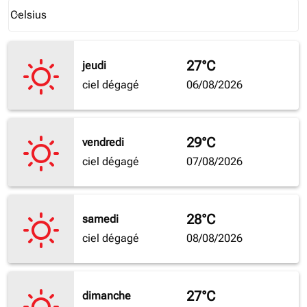
Weather unit option Celsius Selected
Celsius
keyboard_arrow_down
27°C
jeudi
ciel dégagé
06/08/2026
29°C
vendredi
ciel dégagé
07/08/2026
28°C
samedi
ciel dégagé
08/08/2026
27°C
dimanche