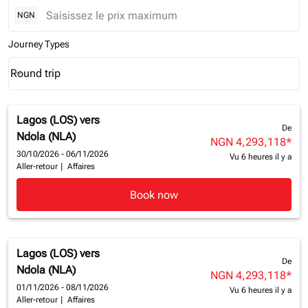
NGN
Journey Types
Round trip
keyboard_arrow_down
Journey Types option Round trip Selected
Lagos (LOS)
vers
De
Ndola (NLA)
NGN 4,293,118
*
30/10/2026 - 06/11/2026
Vu 6 heures il y a
Aller-retour
|
Affaires
Book now
Lagos (LOS)
vers
De
Ndola (NLA)
NGN 4,293,118
*
01/11/2026 - 08/11/2026
Vu 6 heures il y a
Aller-retour
|
Affaires