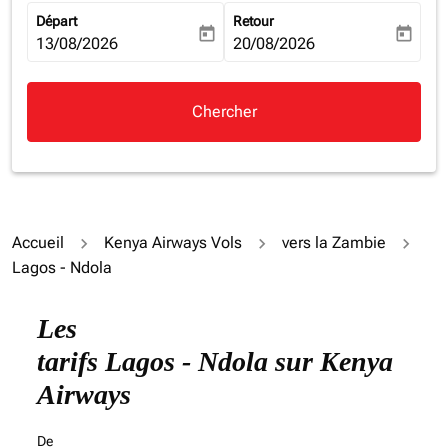
Départ
Retour
today
today
fc-booking-departure-date-aria-label
13/08/2026
fc-booking-return-date-aria-la
20/08/2026
Chercher
Accueil
Kenya Airways Vols
vers la Zambie
Lagos - Ndola
Les
tarifs Lagos - Ndola sur Kenya
Airways
De