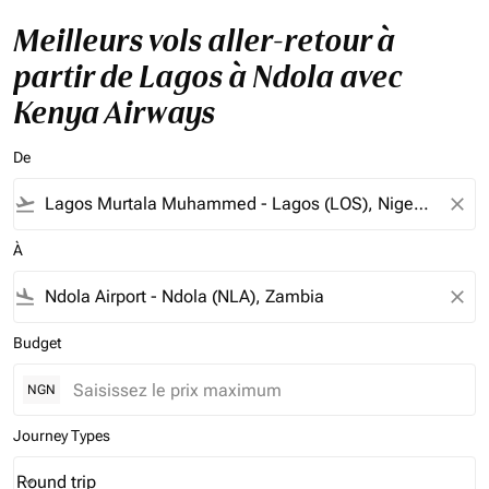
Meilleurs vols aller-retour à
partir de Lagos à Ndola avec
Kenya Airways
De
flight_takeoff
close
À
flight_land
close
Budget
NGN
Journey Types
Round trip
keyboard_arrow_down