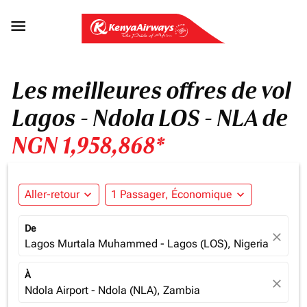

Les meilleures offres de vol
Lagos - Ndola LOS - NLA de
NGN 1,958,868*
Aller-retour
expand_more
1 Passager, Économique
expand_more
De
close
Lagos Murtala Muhammed - Lagos (LOS), Nigeria
À
close
Ndola Airport - Ndola (NLA), Zambia