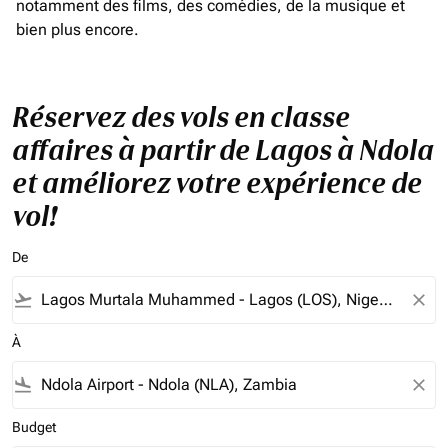
notamment des films, des comédies, de la musique et
bien plus encore.
Réservez des vols en classe
affaires à partir de Lagos à Ndola
et améliorez votre expérience de
vol!
De
flight_takeoff
close
À
flight_land
close
Budget