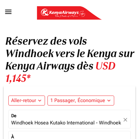

Réservez des vols
Windhoek vers le Kenya sur
Kenya Airways dès
USD
1,145*
Aller-retour
expand_more
1 Passager, Économique
expand_more
De
close
Windhoek Hosea Kutako International - Windhoek (WDH),
À