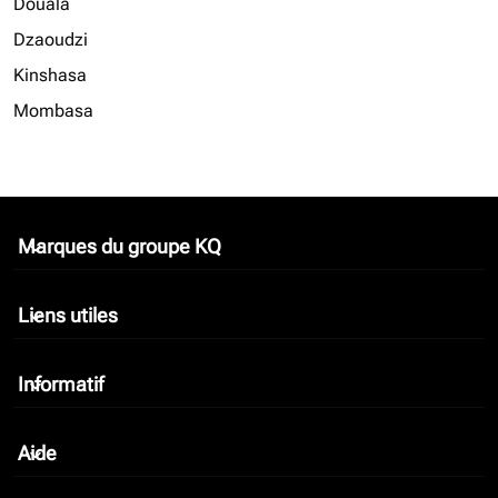
Douala
Dzaoudzi
Kinshasa
Mombasa
Marques du groupe KQ
keyboard_arrow_down
Liens utiles
keyboard_arrow_down
Informatif
keyboard_arrow_down
Aide
keyboard_arrow_down