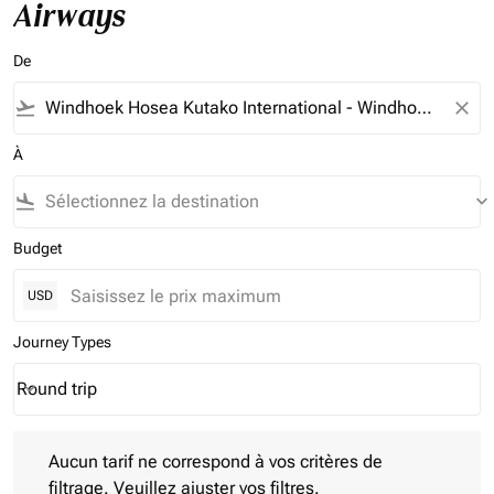
Airways
De
flight_takeoff
close
À
flight_land
keyboard_arrow_down
Budget
USD
Journey Types
Round trip
keyboard_arrow_down
Journey Types option Round trip Selected
Aucun tarif ne correspond à vos critères de filtrage. Veuillez aj
Aucun tarif ne correspond à vos critères de
filtrage. Veuillez ajuster vos filtres.