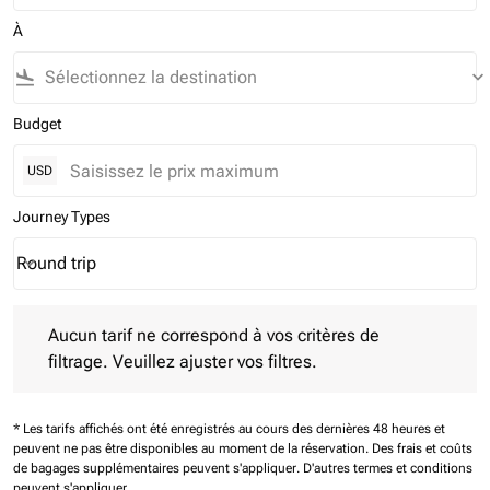
À
flight_land
keyboard_arrow_down
Budget
USD
Journey Types
Round trip
keyboard_arrow_down
Journey Types option Round trip Selected
Aucun tarif ne correspond à vos critères de filtrage. Veuillez aj
Aucun tarif ne correspond à vos critères de
filtrage. Veuillez ajuster vos filtres.
* Les tarifs affichés ont été enregistrés au cours des dernières 48 heures et
peuvent ne pas être disponibles au moment de la réservation.
Des frais et coûts
de bagages supplémentaires peuvent s'appliquer.
D'autres termes et conditions
peuvent s'appliquer