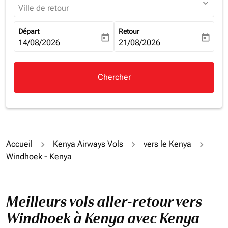
expand_more
Ville de retour
Départ
Retour
today
today
fc-booking-departure-date-aria-label
14/08/2026
fc-booking-return-date-aria-la
21/08/2026
Chercher
Accueil
Kenya Airways Vols
vers le Kenya
Windhoek - Kenya
Meilleurs vols aller-retour vers
Windhoek à Kenya avec Kenya