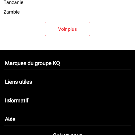
Tanzanie
Zambie
Voir plus
Marques du groupe KQ
keyboard_arrow_down
Liens utiles
keyboard_arrow_down
Informatif
keyboard_arrow_down
Aide
keyboard_arrow_down