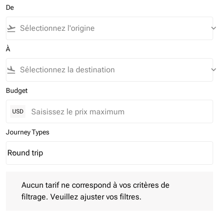
De
flight_takeoff
keyboard_arrow_down
À
flight_land
keyboard_arrow_down
Budget
USD
Journey Types
Round trip
keyboard_arrow_down
Journey Types option Round trip Selected
Aucun tarif ne correspond à vos critères de filtrage. Veuillez aj
Aucun tarif ne correspond à vos critères de
filtrage. Veuillez ajuster vos filtres.