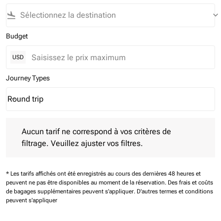
flight_land
keyboard_arrow_down
Budget
USD
Journey Types
Round trip
keyboard_arrow_down
Journey Types option Round trip Selected
Aucun tarif ne correspond à vos critères de filtrage. Veuillez aj
Aucun tarif ne correspond à vos critères de
filtrage. Veuillez ajuster vos filtres.
* Les tarifs affichés ont été enregistrés au cours des dernières 48 heures et
peuvent ne pas être disponibles au moment de la réservation.
Des frais et coûts
de bagages supplémentaires peuvent s'appliquer.
D'autres termes et conditions
peuvent s'appliquer