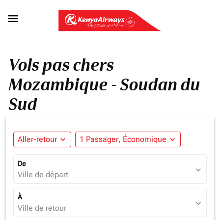

Vols pas chers
Mozambique - Soudan du
Sud
Aller-retour
expand_more
1 Passager, Économique
expand_more
De
expand_more
Ville de départ
À
expand_more
Ville de retour