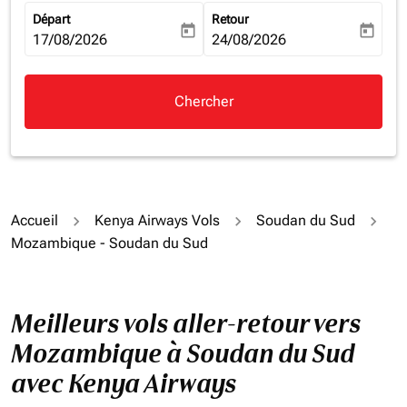
Départ
Retour
today
today
fc-booking-departure-date-aria-label
17/08/2026
fc-booking-return-date-aria-la
24/08/2026
Chercher
Accueil
Kenya Airways Vols
Soudan du Sud
Mozambique - Soudan du Sud
Meilleurs vols aller-retour vers
Mozambique à Soudan du Sud
avec Kenya Airways