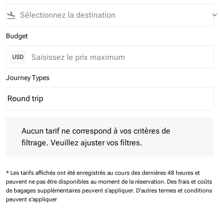
flight_land
keyboard_arrow_down
Budget
USD
Journey Types
Round trip
keyboard_arrow_down
Journey Types option Round trip Selected
Aucun tarif ne correspond à vos critères de filtrage. Veuillez aj
Aucun tarif ne correspond à vos critères de
filtrage. Veuillez ajuster vos filtres.
* Les tarifs affichés ont été enregistrés au cours des dernières 48 heures et
peuvent ne pas être disponibles au moment de la réservation.
Des frais et coûts
de bagages supplémentaires peuvent s'appliquer.
D'autres termes et conditions
peuvent s'appliquer