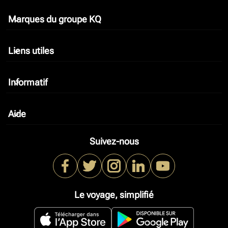
Marques du groupe KQ
keyboard_arrow_down
Liens utiles
keyboard_arrow_down
Informatif
keyboard_arrow_down
Aide
keyboard_arrow_down
Suivez-nous
Le voyage, simplifié