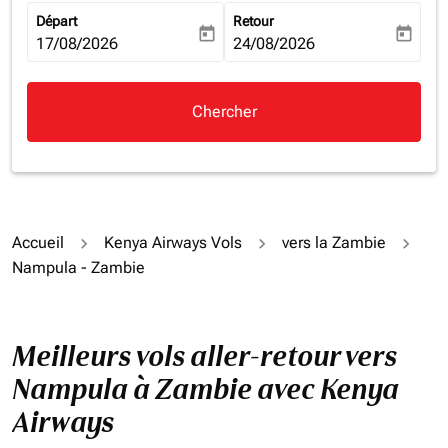
Départ
Retour
today
today
fc-booking-departure-date-aria-label
17/08/2026
fc-booking-return-date-aria-la
24/08/2026
Chercher
Accueil
Kenya Airways Vols
vers la Zambie
Nampula - Zambie
Meilleurs vols aller-retour vers
Nampula à Zambie avec Kenya
Airways