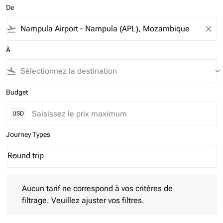
De
flight_takeoff
close
À
flight_land
keyboard_arrow_down
Budget
USD
Journey Types
Round trip
keyboard_arrow_down
Journey Types option Round trip Selected
Aucun tarif ne correspond à vos critères de filtrage. Veuillez aj
Aucun tarif ne correspond à vos critères de
filtrage. Veuillez ajuster vos filtres.