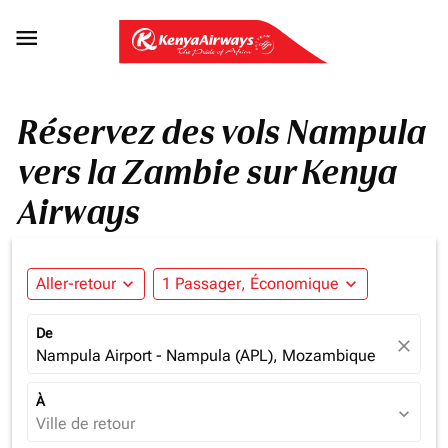

Réservez des vols Nampula
vers la Zambie sur Kenya
Airways
Aller-retour
expand_more
1 Passager, Économique
expand_more
De
close
Nampula Airport - Nampula (APL), Mozambique
À
expand_more
Ville de retour