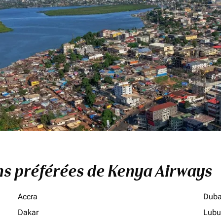
ons préférées de Kenya Airways
Accra
Duba
Dakar
Lubu