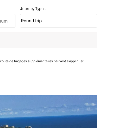
Journey Types
Round trip
keyboard_arrow_down
Journey Types option Round trip Selected
t coûts de bagages supplémentaires peuvent s'appliquer.