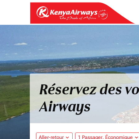
Réservez des vo
Airways
Aller-retour
expand_more
1 Passager, Économique
expand_mo