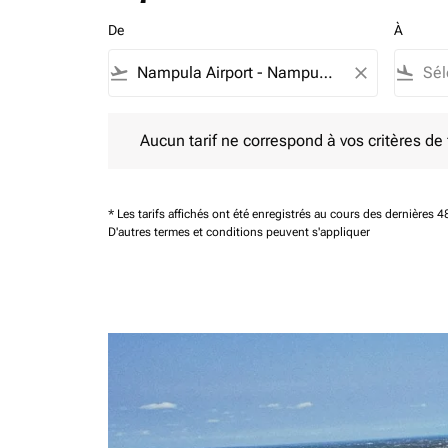
De
À
flight_takeoff
close
flight_land
Aucun tarif ne correspond à vos critères de filtrag
Aucun tarif ne correspond à vos critères de fi
* Les tarifs affichés ont été enregistrés au cours des dernières
D'autres termes et conditions peuvent s'appliquer