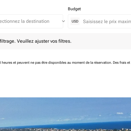
Budget
keyboard_arrow_down
USD
e. Veuillez ajuster vos filtres.
ltrage. Veuillez ajuster vos filtres.
 48 heures et peuvent ne pas être disponibles au moment de la réservation.
Des frais e