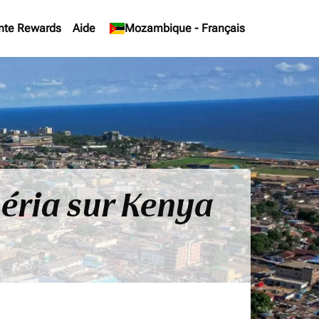
nte Rewards
Aide
keyboard_arrow_down
Mozambique
-
Français
béria sur Kenya