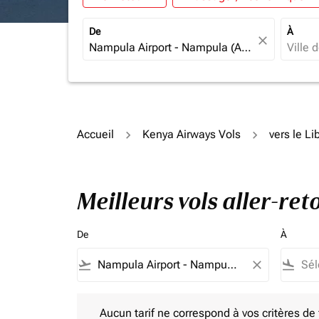
De
À
close
Accueil
Kenya Airways Vols
vers le Li
Meilleurs vols aller-re
De
À
flight_takeoff
close
flight_land
Aucun tarif ne correspond à vos critères de filtrag
Aucun tarif ne correspond à vos critères de fi