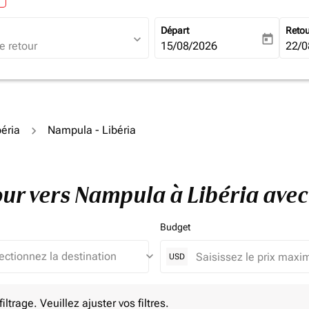
Départ
Reto
expand_more
today
fc-booking-departure-date-ari
15/08/2026
fc-b
22/0
béria
Nampula - Libéria
tour vers Nampula à Libéria ave
Budget
keyboard_arrow_down
USD
e. Veuillez ajuster vos filtres.
ltrage. Veuillez ajuster vos filtres.