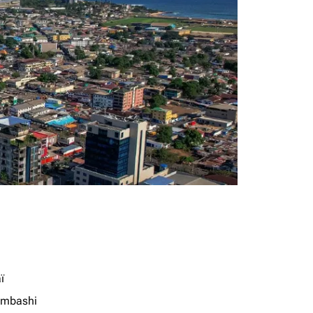
ï
mbashi