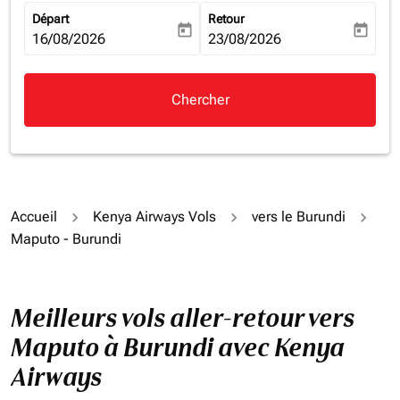
Départ
Retour
today
today
fc-booking-departure-date-aria-label
16/08/2026
fc-booking-return-date-aria-la
23/08/2026
Chercher
Accueil
Kenya Airways Vols
vers le Burundi
Maputo - Burundi
Meilleurs vols aller-retour vers
Maputo à Burundi avec Kenya
Airways