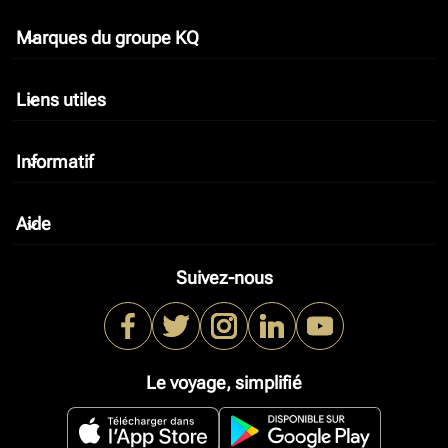
Marques du groupe KQ
keyboard_arrow_down
Liens utiles
keyboard_arrow_down
Informatif
keyboard_arrow_down
Aide
keyboard_arrow_down
Suivez-nous
Le voyage, simplifié