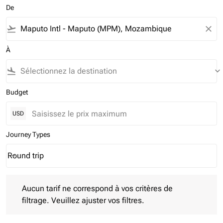
De
flight_takeoff
close
À
flight_land
keyboard_arrow_down
Budget
USD
Journey Types
Round trip
keyboard_arrow_down
Journey Types option Round trip Selected
Aucun tarif ne correspond à vos critères de filtrage. Veuillez aj
Aucun tarif ne correspond à vos critères de
filtrage. Veuillez ajuster vos filtres.