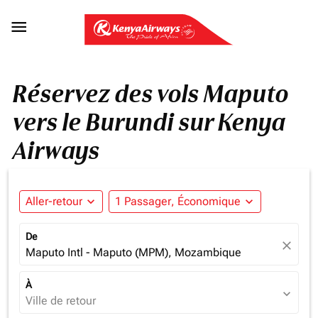

Réservez des vols Maputo
vers le Burundi sur Kenya
Airways
Aller-retour
expand_more
1 Passager, Économique
expand_more
De
close
Maputo Intl - Maputo (MPM), Mozambique
À
expand_more
Ville de retour