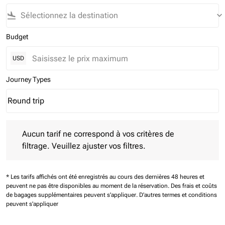
flight_land
keyboard_arrow_down
Budget
USD
Journey Types
Round trip
keyboard_arrow_down
Journey Types option Round trip Selected
Aucun tarif ne correspond à vos critères de filtrage. Veuillez aj
Aucun tarif ne correspond à vos critères de
filtrage. Veuillez ajuster vos filtres.
* Les tarifs affichés ont été enregistrés au cours des dernières 48 heures et
peuvent ne pas être disponibles au moment de la réservation.
Des frais et coûts
de bagages supplémentaires peuvent s'appliquer.
D'autres termes et conditions
peuvent s'appliquer