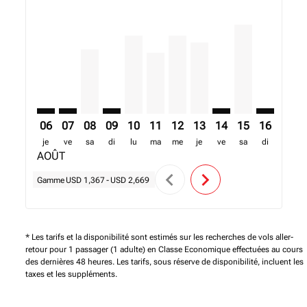
APL–NBO: cmp-view-offers-disclaimer. Trouver des o
APL–NBO: cmp-view-offers-disclaimer. Trouver d
APL–NBO, 08/08/2026 – 15/08/2026: A partir
APL–NBO: cmp-view-offers-disclaimer. T
APL–NBO, 10/08/2026 – 17/08/2026: 
APL–NBO, 11/08/2026 – 18/08/20
APL–NBO, 12/08/2026 – 19/
APL–NBO, 13/08/2026 –
APL–NBO: cmp-view
APL–NBO, 15/0
APL–NBO: 
APL–N
A
06
07
08
09
10
11
12
13
14
15
16
17
je
ve
sa
di
lu
ma
me
je
ve
sa
di
lu
AOÛT
chevron_left
chevron_right
Gamme
USD 1,367
-
USD 2,669
* Les tarifs et la disponibilité sont estimés sur les recherches de vols aller-
retour pour 1 passager (1 adulte) en Classe Economique effectuées au cours
des dernières 48 heures. Les tarifs, sous réserve de disponibilité, incluent les
taxes et les suppléments.