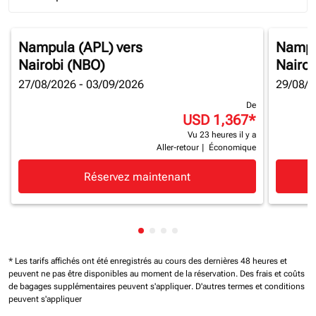
Journey Types option Round trip Selected
Nampula (APL)
vers
Nampu
Nairobi (NBO)
Nairob
27/08/2026 - 03/09/2026
29/08/2
De
USD 1,367
*
Vu 23 heures il y a
Aller-retour
|
Économique
Réservez maintenant
Affichage de cmp-pagination-sh
Affichage de cmp-pagination-
Affichage de cmp-paginatio
Affichage de cmp-paginat
* Les tarifs affichés ont été enregistrés au cours des dernières 48 heures et
peuvent ne pas être disponibles au moment de la réservation.
Des frais et coûts
de bagages supplémentaires peuvent s'appliquer.
D'autres termes et conditions
peuvent s'appliquer