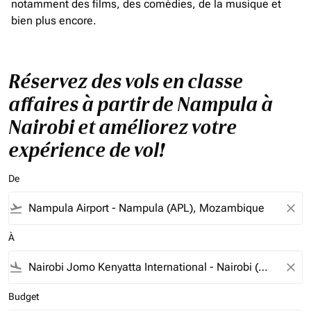
notamment des films, des comédies, de la musique et
bien plus encore.
Réservez des vols en classe
affaires à partir de Nampula à
Nairobi et améliorez votre
expérience de vol!
De
flight_takeoff
close
À
flight_land
close
Budget