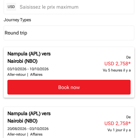
USD
Journey Types
Round trip
keyboard_arrow_down
Journey Types option Round trip Selected
Nampula (APL)
vers
De
Nairobi (NBO)
USD 2,758
*
03/10/2026 - 10/10/2026
Vu 5 heures il y a
Aller-retour
|
Affaires
Book now
Nampula (APL)
vers
De
Nairobi (NBO)
USD 2,758
*
20/08/2026 - 03/10/2026
Vu 1 jour il y a
Aller-retour
|
Affaires