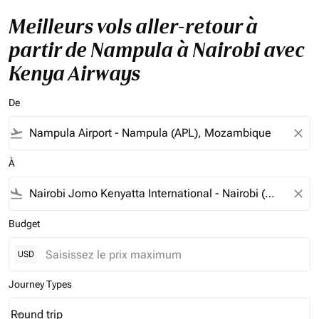
Meilleurs vols aller-retour à
partir de Nampula à Nairobi avec
Kenya Airways
De
flight_takeoff
close
À
flight_land
close
Budget
USD
Journey Types
Round trip
keyboard_arrow_down