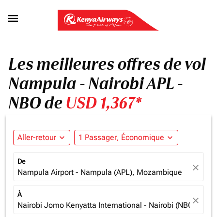

Les meilleures offres de vol
Nampula - Nairobi APL -
NBO de
USD 1,367*
Aller-retour
expand_more
1 Passager, Économique
expand_more
De
close
Nampula Airport - Nampula (APL), Mozambique
À
close
Nairobi Jomo Kenyatta International - Nairobi (NBO), Ken