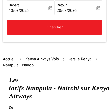
Départ
Retour
today
today
fc-booking-departure-date-aria-label
13/08/2026
fc-booking-return-date-aria-la
20/08/2026
Chercher
Accueil
Kenya Airways Vols
vers le Kenya
Nampula - Nairobi
Les
tarifs Nampula - Nairobi sur Keny
Airways
De