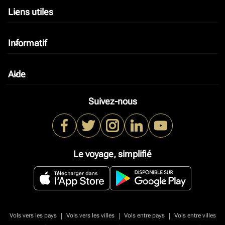
Liens utiles
keyboard_arrow_down
Informatif
keyboard_arrow_down
Aide
keyboard_arrow_down
Suivez-nous
Le voyage, simplifié
|
|
|
Vols vers les pays
Vols vers les villes
Vols entre pays
Vols entre villes