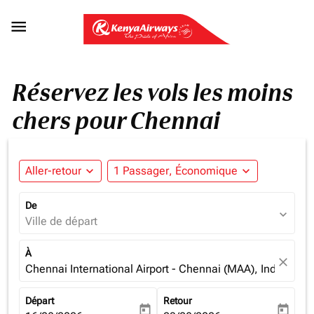

Réservez les vols les moins
chers pour Chennai
Aller-retour
expand_more
1 Passager, Économique
expand_more
De
expand_more
Ville de départ
À
close
Chennai International Airport - Chennai (MAA), India
Départ
Retour
today
today