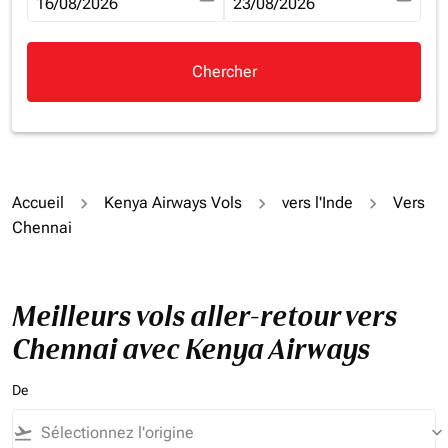
fc-booking-departure-date-aria-label
16/08/2026
fc-booking-return-date-aria-la
23/08/2026
Chercher
Accueil
Kenya Airways Vols
vers l'Inde
Vers
Chennai
Meilleurs vols aller-retour vers
Chennai avec Kenya Airways
De
flight_takeoff
keyboard_arrow_down