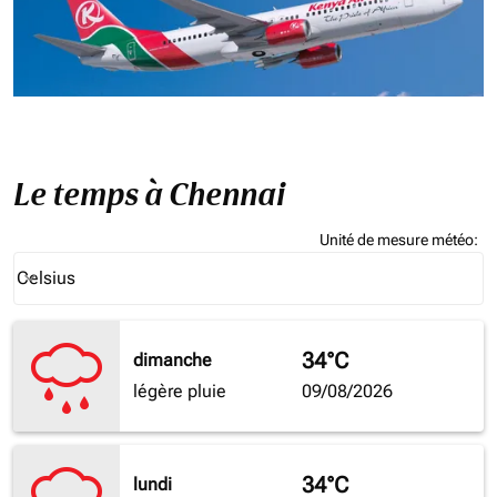
Le temps à Chennai
Unité de mesure météo
:
Weather unit option Celsius Selected
Celsius
keyboard_arrow_down
34°C
dimanche
légère pluie
09/08/2026
34°C
lundi