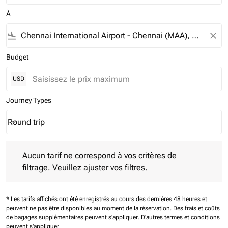
À
flight_land
close
Budget
USD
Journey Types
Round trip
keyboard_arrow_down
Journey Types option Round trip Selected
Aucun tarif ne correspond à vos critères de filtrage. Veuillez aj
Aucun tarif ne correspond à vos critères de
filtrage. Veuillez ajuster vos filtres.
* Les tarifs affichés ont été enregistrés au cours des dernières 48 heures et
peuvent ne pas être disponibles au moment de la réservation.
Des frais et coûts
de bagages supplémentaires peuvent s'appliquer.
D'autres termes et conditions
peuvent s'appliquer