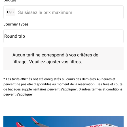
Budget
USD
Journey Types
Round trip
keyboard_arrow_down
Journey Types option Round trip Selected
Aucun tarif ne correspond à vos critères de filtrage. Veuillez aj
Aucun tarif ne correspond à vos critères de
filtrage. Veuillez ajuster vos filtres.
* Les tarifs affichés ont été enregistrés au cours des dernières 48 heures et
peuvent ne pas être disponibles au moment de la réservation.
Des frais et coûts
de bagages supplémentaires peuvent s'appliquer.
D'autres termes et conditions
peuvent s'appliquer