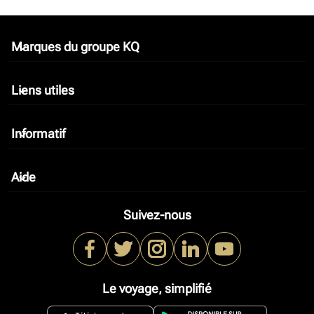
Marques du groupe KQ
keyboard_arrow_down
Liens utiles
keyboard_arrow_down
Informatif
keyboard_arrow_down
Aide
keyboard_arrow_down
Suivez-nous
Le voyage, simplifié