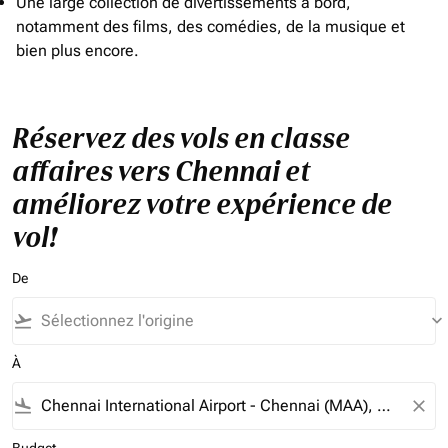
Une large collection de divertissements à bord,
notamment des films, des comédies, de la musique et
bien plus encore.
Réservez des vols en classe
affaires vers Chennai et
améliorez votre expérience de
vol!
De
flight_takeoff
keyboard_arrow_down
À
flight_land
close