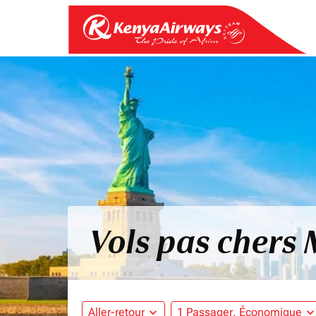
Vols pas chers 
Aller-retour
expand_more
1 Passager, Économique
expand_mo