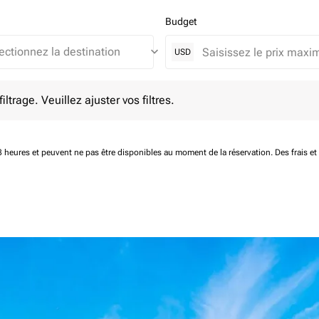
Budget
keyboard_arrow_down
USD
e. Veuillez ajuster vos filtres.
ltrage. Veuillez ajuster vos filtres.
 48 heures et peuvent ne pas être disponibles au moment de la réservation.
Des frais e