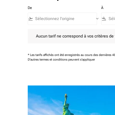
De
À
flight_takeoff
keyboard_arrow_down
flight_land
Aucun tarif ne correspond à vos critères de filtrag
Aucun tarif ne correspond à vos critères de fi
* Les tarifs affichés ont été enregistrés au cours des dernières
D'autres termes et conditions peuvent s'appliquer