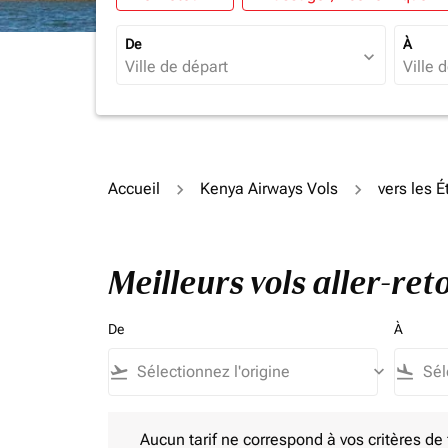
De
À
expand_more
Accueil
Kenya Airways Vols
vers les É
Meilleurs vols aller-re
De
À
flight_takeoff
keyboard_arrow_down
flight_land
Aucun tarif ne correspond à vos critères de filtrag
Aucun tarif ne correspond à vos critères de fi