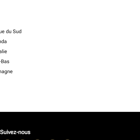
que du Sud
nda
lie
-Bas
magne
Suivez-nous