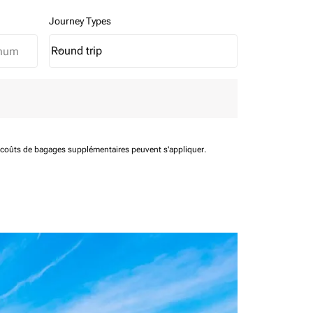
Journey Types
Round trip
keyboard_arrow_down
Journey Types option Round trip Selected
t coûts de bagages supplémentaires peuvent s'appliquer.