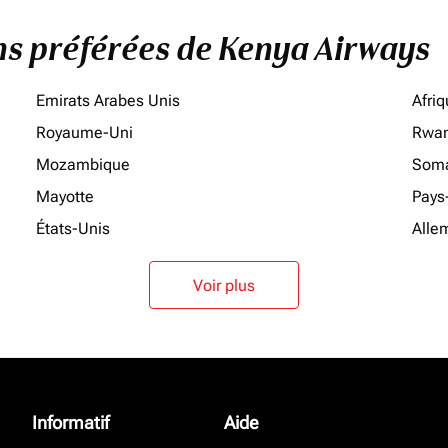
ons préférées de Kenya Airways
Emirats Arabes Unis
Afri
Royaume-Uni
Rwa
Mozambique
Soma
Mayotte
Pays
États-Unis
Alle
Voir plus
Informatif
Aide