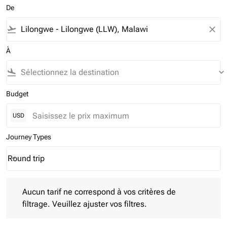
De
flight_takeoff
close
À
flight_land
keyboard_arrow_down
Budget
USD
Journey Types
Round trip
keyboard_arrow_down
Journey Types option Round trip Selected
Aucun tarif ne correspond à vos critères de filtrage. Veuillez aj
Aucun tarif ne correspond à vos critères de
filtrage. Veuillez ajuster vos filtres.