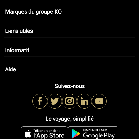
Marques du groupe KQ
keyboard_arrow_down
Liens utiles
keyboard_arrow_down
Informatif
keyboard_arrow_down
Aide
keyboard_arrow_down
Suivez-nous
Le voyage, simplifié