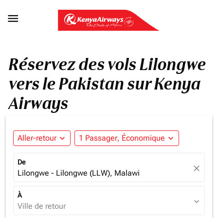

Réservez des vols Lilongwe
vers le Pakistan sur Kenya
Airways
Aller-retour
expand_more
1 Passager, Économique
expand_more
De
close
Lilongwe - Lilongwe (LLW), Malawi
À
expand_more
Ville de retour