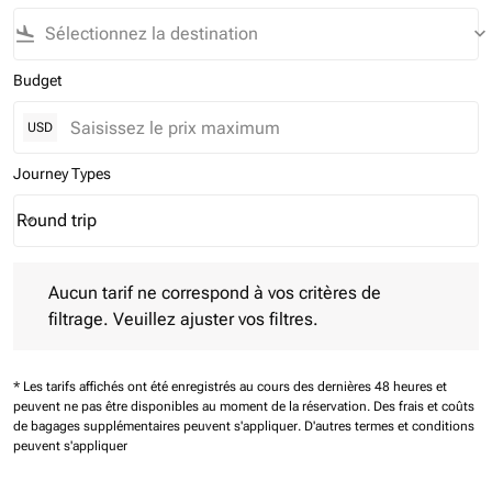
flight_land
keyboard_arrow_down
Budget
USD
Journey Types
Round trip
keyboard_arrow_down
Journey Types option Round trip Selected
Aucun tarif ne correspond à vos critères de filtrage. Veuillez aj
Aucun tarif ne correspond à vos critères de
filtrage. Veuillez ajuster vos filtres.
* Les tarifs affichés ont été enregistrés au cours des dernières 48 heures et
peuvent ne pas être disponibles au moment de la réservation.
Des frais et coûts
de bagages supplémentaires peuvent s'appliquer.
D'autres termes et conditions
peuvent s'appliquer