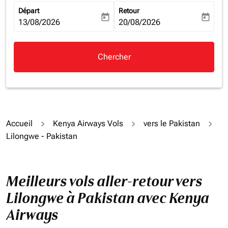
Départ
Retour
today
today
fc-booking-departure-date-aria-label
13/08/2026
fc-booking-return-date-aria-la
20/08/2026
Chercher
Accueil
Kenya Airways Vols
vers le Pakistan
Lilongwe - Pakistan
Meilleurs vols aller-retour vers
Lilongwe à Pakistan avec Kenya
Airways