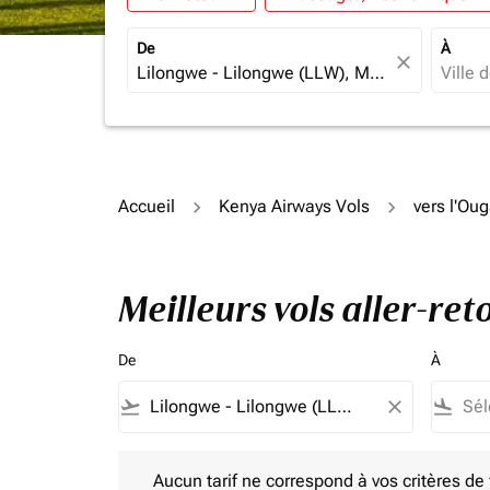
De
À
close
Accueil
Kenya Airways Vols
vers l'Ou
Meilleurs vols aller-re
De
À
flight_takeoff
close
flight_land
Aucun tarif ne correspond à vos critères de filtrag
Aucun tarif ne correspond à vos critères de fi