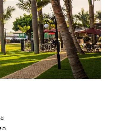
obi
res