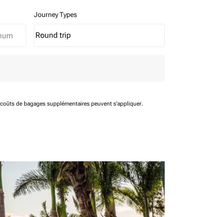
Journey Types
Round trip
keyboard_arrow_down
Journey Types option Round trip Selected
t coûts de bagages supplémentaires peuvent s'appliquer.