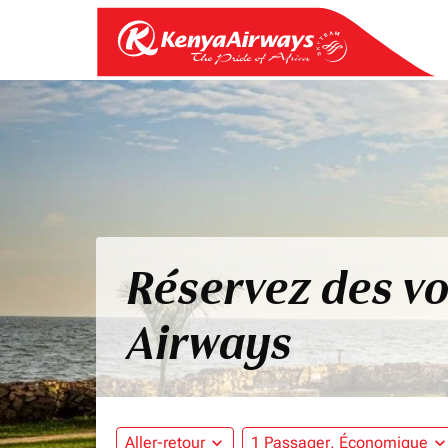
Réservez des vo
Airways
Aller-retour
expand_more
1 Passager, Économique
expand_mo