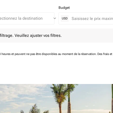
Budget
keyboard_arrow_down
USD
e. Veuillez ajuster vos filtres.
ltrage. Veuillez ajuster vos filtres.
 48 heures et peuvent ne pas être disponibles au moment de la réservation.
Des frais e