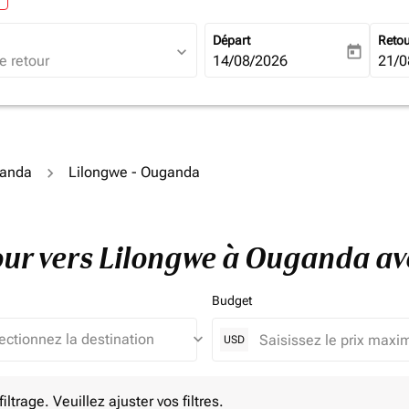
Départ
Reto
expand_more
today
fc-booking-departure-date-ari
14/08/2026
fc-b
21/0
ganda
Lilongwe - Ouganda
tour vers Lilongwe à Ouganda a
Budget
keyboard_arrow_down
USD
e. Veuillez ajuster vos filtres.
ltrage. Veuillez ajuster vos filtres.