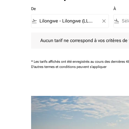
De
À
flight_takeoff
close
flight_land
Aucun tarif ne correspond à vos critères de filtrag
Aucun tarif ne correspond à vos critères de fi
* Les tarifs affichés ont été enregistrés au cours des dernières
D'autres termes et conditions peuvent s'appliquer