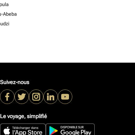
pula
s-Abeba
udzi
Suivez-nous
Le voyage, simplifié