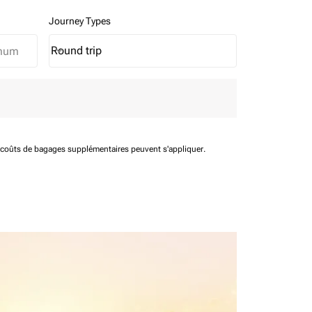
Journey Types
Round trip
keyboard_arrow_down
Journey Types option Round trip Selected
t coûts de bagages supplémentaires peuvent s'appliquer.