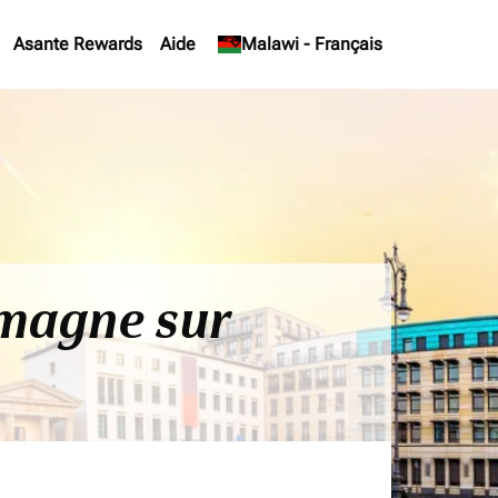
Asante Rewards
Aide
keyboard_arrow_down
Malawi
-
Français
emagne sur