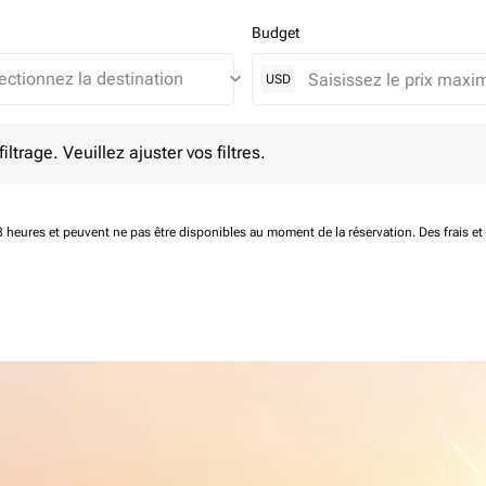
Budget
keyboard_arrow_down
USD
e. Veuillez ajuster vos filtres.
ltrage. Veuillez ajuster vos filtres.
 48 heures et peuvent ne pas être disponibles au moment de la réservation.
Des frais e