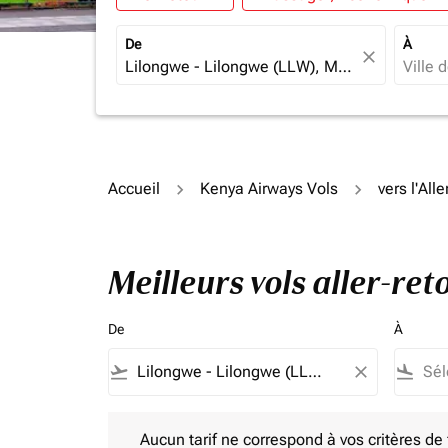
De
À
close
Accueil
Kenya Airways Vols
vers l'Al
Meilleurs vols aller-re
De
À
flight_takeoff
close
flight_land
Aucun tarif ne correspond à vos critères de filtrag
Aucun tarif ne correspond à vos critères de fi