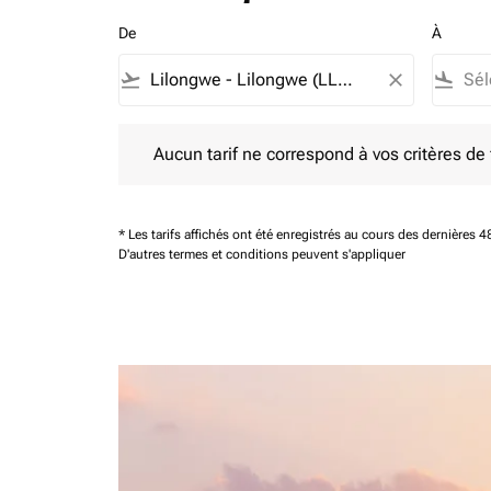
De
À
flight_takeoff
close
flight_land
Aucun tarif ne correspond à vos critères de filtrag
Aucun tarif ne correspond à vos critères de fi
* Les tarifs affichés ont été enregistrés au cours des dernières
D'autres termes et conditions peuvent s'appliquer