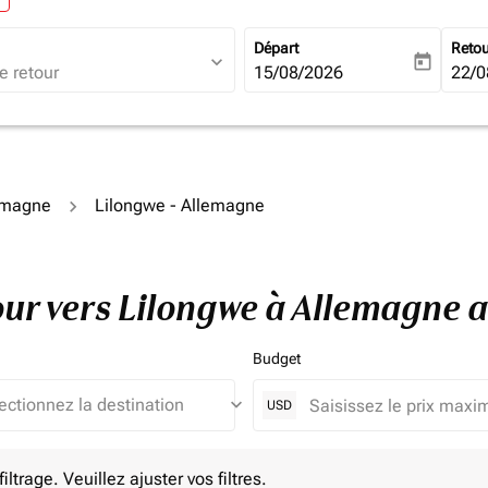
Départ
Reto
expand_more
today
fc-booking-departure-date-ari
15/08/2026
fc-b
22/0
lemagne
Lilongwe - Allemagne
tour vers Lilongwe à Allemagne
Budget
keyboard_arrow_down
USD
e. Veuillez ajuster vos filtres.
ltrage. Veuillez ajuster vos filtres.