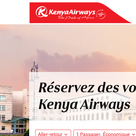
Réservez des vo
Kenya Airways
Aller-retour
expand_more
1 Passager, Économique
expand_mo