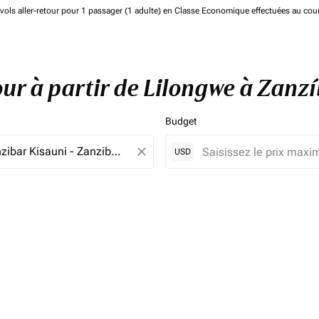
de vols aller-retour pour 1 passager (1 adulte) en Classe Economique effectuées au cou
tour à partir de Lilongwe à Zan
Budget
close
USD