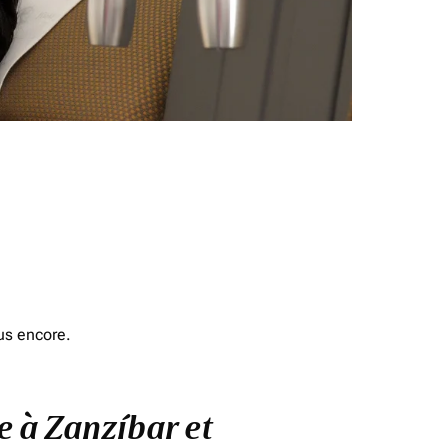
us encore.
we à Zanzíbar et