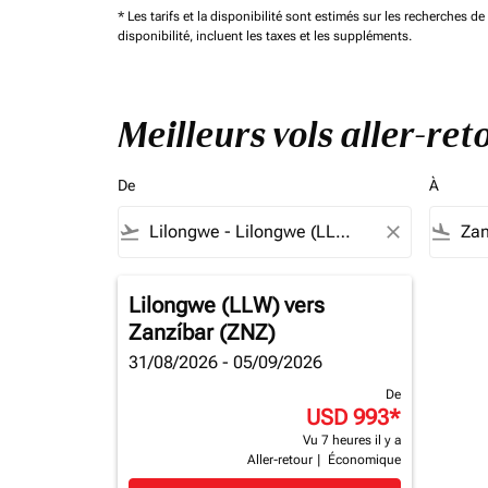
* Les tarifs et la disponibilité sont estimés sur les recherches 
disponibilité, incluent les taxes et les suppléments.
Meilleurs vols aller-re
De
À
flight_takeoff
close
flight_land
Lilongwe (LLW)
vers
Zanzíbar (ZNZ)
31/08/2026 - 05/09/2026
De
USD 993
*
Vu 7 heures il y a
Aller-retour
|
Économique