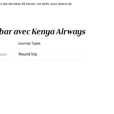
rs des dernières 48 heures. Les tarifs, sous réserve de
zíbar avec Kenya Airways
Journey Types
Round trip
keyboard_arrow_down
Journey Types option Round trip Selected