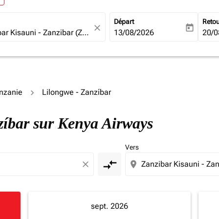
Départ
Reto
close
today
fc-booking-departure-date-ari
13/08/2026
fc-b
20/0
anzanie
Lilongwe - Zanzíbar
nzíbar sur Kenya Airways
Vers
compare_arrows
close
location_on
sept. 2026