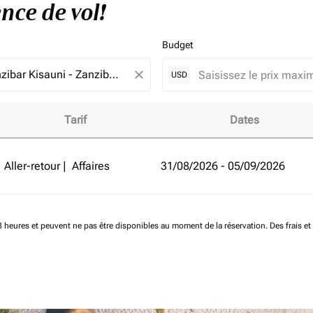
nce de vol!
Budget
close
USD
Tarif
Dates
 de Lilongwe à Zanzíbar et améliorez votre expérience de vol!
Aller-retour
|
Affaires
31/08/2026 - 05/09/2026
 48 heures et peuvent ne pas être disponibles au moment de la réservation.
Des frais e