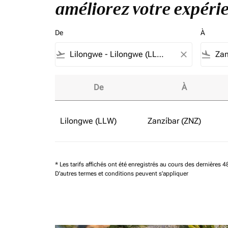
améliorez votre expérie
De
À
flight_takeoff
close
flight_land
De
À
Réservez des vols en classe affaires à partir
Lilongwe (LLW)
Zanzíbar (ZNZ)
* Les tarifs affichés ont été enregistrés au cours des dernières
D'autres termes et conditions peuvent s'appliquer