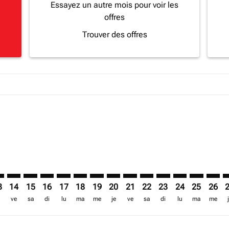
Essayez un autre mois pour voir les
offres
Trouver des offres
a-label USD 993
imer. Trouver des offres
sclaimer. Trouver des offres
s-disclaimer. Trouver des offres
ffers-disclaimer. Trouver des offres
ew-offers-disclaimer. Trouver des offres
mp-view-offers-disclaimer. Trouver des offres
Z: cmp-view-offers-disclaimer. Trouver des offres
W–ZNZ: cmp-view-offers-disclaimer. Trouver des offres
LLW–ZNZ: cmp-view-offers-disclaimer. Trouver des offres
LLW–ZNZ: cmp-view-offers-disclaimer. Trouver des of
LLW–ZNZ: cmp-view-offers-disclaimer. Trouver de
LLW–ZNZ: cmp-view-offers-disclaimer. Trouve
LLW–ZNZ: cmp-view-offers-disclaimer. Tr
LLW–ZNZ: cmp-view-offers-disclaimer
LLW–ZNZ: cmp-view-offers-discla
LLW–ZNZ: cmp-view-offers-d
LLW–ZNZ: cmp-view-offe
LLW–ZNZ: cmp-view-
LLW–ZNZ: cmp-v
LLW–ZNZ: c
LLW–Z
L
3
14
15
16
17
18
19
20
21
22
23
24
25
26
ve
sa
di
lu
ma
me
je
ve
sa
di
lu
ma
me