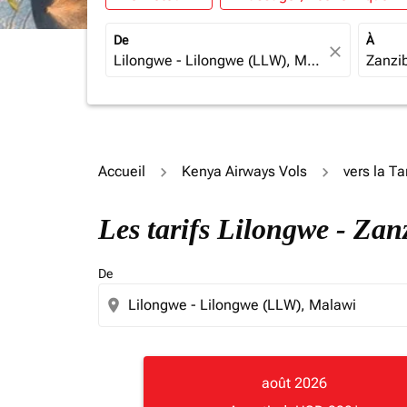
De
À
close
Accueil
Kenya Airways Vols
vers la T
Les tarifs Lilongwe - Za
De
location_on
août 2026