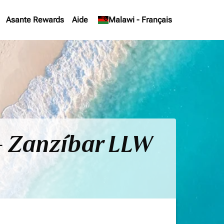
Asante Rewards
Aide
keyboard_arrow_down
Malawi
-
Français
 - Zanzíbar LLW