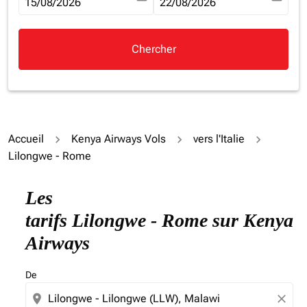
fc-booking-departure-date-aria-label
15/08/2026
fc-booking-return-date-aria-la
22/08/2026
Chercher
Accueil
Kenya Airways Vols
vers l'Italie
Lilongwe - Rome
Essayez de mettre à jour votre itinéraire (origine et/ou
Les
tarifs Lilongwe - Rome sur Kenya
Airways
De
location_on
close