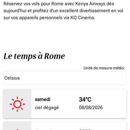
Réservez vos vols pour Rome avec Kenya Airways dès
aujourd'hui et profitez d'un excellent divertissement en vol
sur vos appareils personnels via KQ Cinema.
Le temps à Rome
Unité de mesure météo
:
Weather unit option Celsius Selected
Celsius
keyboard_arrow_down
34°C
samedi
ciel dégagé
08/08/2026