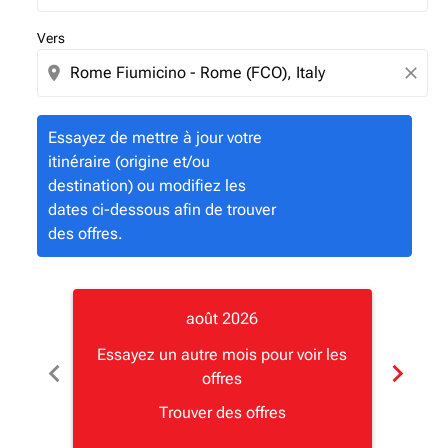
Vers
location_on
close
Essayez de mettre à jour votre
itinéraire (origine et/ou
destination) ou modifiez les
dates ci-dessous afin de trouver
des offres.
août 2026
Essayez un autre mois pour voir les
Essay
chevron_left
chevron_right
offres
Trouver des offres