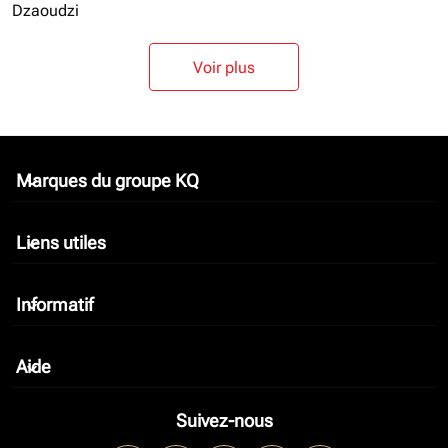
Dzaoudzi
Voir plus
Marques du groupe KQ
keyboard_arrow_down
Liens utiles
keyboard_arrow_down
Informatif
keyboard_arrow_down
Aide
keyboard_arrow_down
Suivez-nous