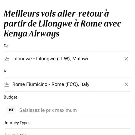
Meilleurs vols aller-retour à
partir de Lilongwe à Rome avec
Kenya Airways
De
flight_takeoff
close
À
flight_land
close
Budget
USD
Journey Types