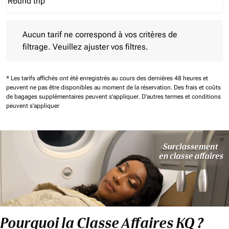
Round trip
keyboard_arrow_down
Journey Types option Round trip Selected
Aucun tarif ne correspond à vos critères de filtrage. Veuillez aj
Aucun tarif ne correspond à vos critères de
filtrage. Veuillez ajuster vos filtres.
* Les tarifs affichés ont été enregistrés au cours des dernières 48 heures et
peuvent ne pas être disponibles au moment de la réservation.
Des frais et coûts
de bagages supplémentaires peuvent s'appliquer.
D'autres termes et conditions
peuvent s'appliquer
Pourquoi la Classe Affaires KQ ?