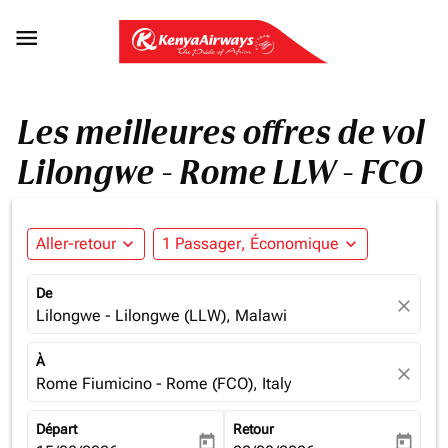

Les meilleures offres de vol
Lilongwe - Rome LLW - FCO
Aller-retour
expand_more
1 Passager, Économique
expand_more
De
close
Lilongwe - Lilongwe (LLW), Malawi
À
close
Rome Fiumicino - Rome (FCO), Italy
Départ
Retour
today
today