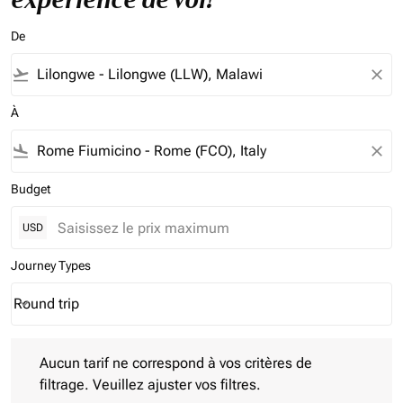
De
flight_takeoff
close
À
flight_land
close
Budget
USD
Journey Types
Round trip
keyboard_arrow_down
Journey Types option Round trip Selected
Aucun tarif ne correspond à vos critères de filtrage. Veuillez aj
Aucun tarif ne correspond à vos critères de
filtrage. Veuillez ajuster vos filtres.