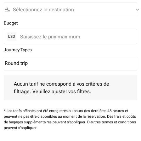
flight_land
keyboard_arrow_down
Budget
USD
Journey Types
Round trip
keyboard_arrow_down
Journey Types option Round trip Selected
Aucun tarif ne correspond à vos critères de filtrage. Veuillez aj
Aucun tarif ne correspond à vos critères de
filtrage. Veuillez ajuster vos filtres.
* Les tarifs affichés ont été enregistrés au cours des dernières 48 heures et
peuvent ne pas être disponibles au moment de la réservation.
Des frais et coûts
de bagages supplémentaires peuvent s'appliquer.
D'autres termes et conditions
peuvent s'appliquer