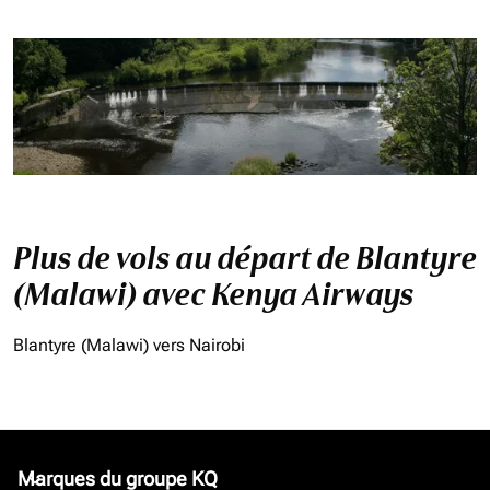
Plus de vols au départ de Blantyre
(Malawi) avec Kenya Airways
Blantyre (Malawi) vers Nairobi
Marques du groupe KQ
keyboard_arrow_down