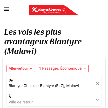

Les vols les plus
avantageux Blantyre
(Malawi)
Aller-retour
expand_more
1 Passager, Économique
expand_more
De
close
Blantyre Chileka - Blantyre (BLZ), Malawi
À
expand_more
Ville de retour