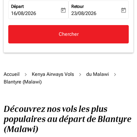
Départ
Retour
today
today
fc-booking-departure-date-aria-label
16/08/2026
fc-booking-return-date-aria-la
23/08/2026
Chercher
Accueil
Kenya Airways Vols
du Malawi
Blantyre (Malawi)
Découvrez nos vols les plus
populaires au départ de Blantyre
(Malawi)