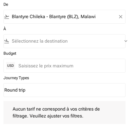
De
flight_takeoff
close
À
flight_land
keyboard_arrow_down
Budget
USD
Journey Types
Round trip
keyboard_arrow_down
Journey Types option Round trip Selected
Aucun tarif ne correspond à vos critères de filtrage. Veuillez aj
Aucun tarif ne correspond à vos critères de
filtrage. Veuillez ajuster vos filtres.