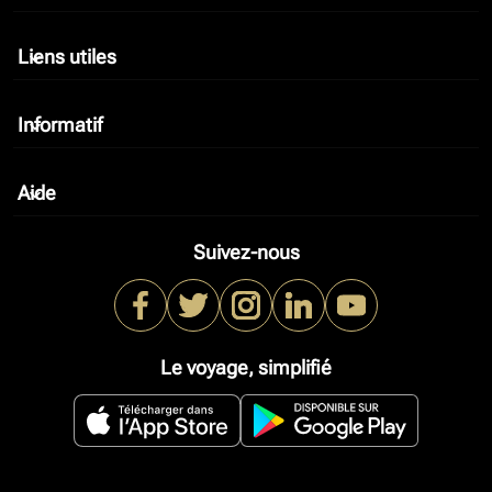
Liens utiles
keyboard_arrow_down
Informatif
keyboard_arrow_down
Aide
keyboard_arrow_down
Suivez-nous
Le voyage, simplifié