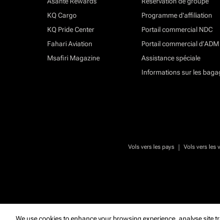
Asante Rewards
Réservation de groupe
KQ Cargo
Programme d'affiliation
KQ Pride Center
Portail commercial NDC
Fahari Aviation
Portail commercial d’ADM
Msafiri Magazine
Assistance spéciale
Informations sur les baga
|
Vols vers les pays
Vols vers les v
We use cookies to enhance your browsing experience, analyse site tr