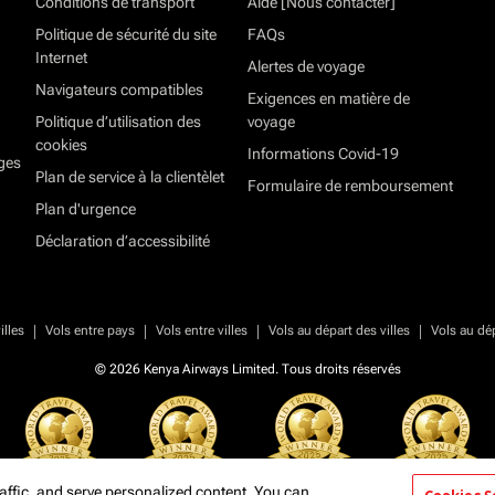
Conditions de transport
Aide [Nous contacter]
Politique de sécurité du site
FAQs
Internet
Alertes de voyage
Navigateurs compatibles
Exigences en matière de
Politique d’utilisation des
voyage
cookies
Informations Covid-19
ges
Plan de service à la clientèlet
Formulaire de remboursement
Plan d'urgence
Déclaration d’accessibilité
|
|
|
|
illes
Vols entre pays
Vols entre villes
Vols au départ des villes
Vols au dé
© 2026 Kenya Airways Limited. Tous droits réservés
affic, and serve personalized content. You can