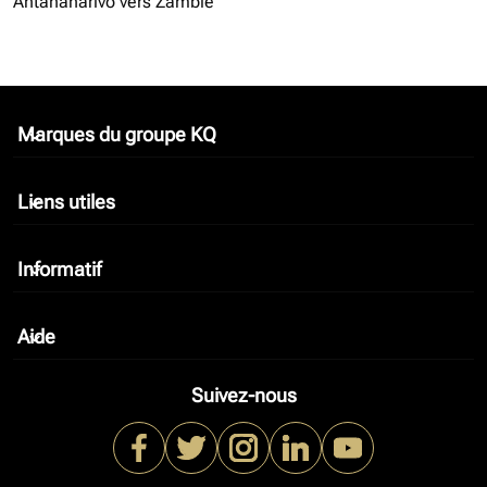
Antananarivo vers Zambie
Marques du groupe KQ
keyboard_arrow_down
Liens utiles
keyboard_arrow_down
Informatif
keyboard_arrow_down
Aide
keyboard_arrow_down
Suivez-nous