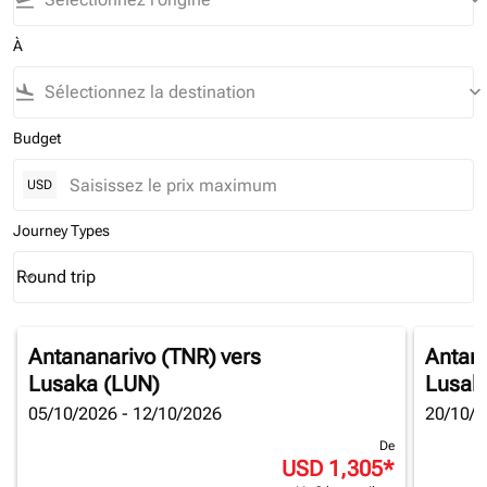
flight_takeoff
keyboard_arrow_down
À
flight_land
keyboard_arrow_down
Budget
USD
Journey Types
Round trip
keyboard_arrow_down
Journey Types option Round trip Selected
Antananarivo (TNR)
vers
Antan
Lusaka (LUN)
Lusak
05/10/2026 - 12/10/2026
20/10/2
De
USD 1,305
*