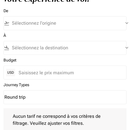
De
flight_takeoff
keyboard_arrow_down
À
flight_land
keyboard_arrow_down
Budget
USD
Journey Types
Round trip
keyboard_arrow_down
Journey Types option Round trip Selected
Aucun tarif ne correspond à vos critères de filtrage. Veuillez aj
Aucun tarif ne correspond à vos critères de
filtrage. Veuillez ajuster vos filtres.