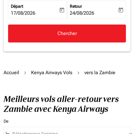
Départ
Retour
today
today
fc-booking-departure-date-aria-label
17/08/2026
fc-booking-return-date-aria-la
24/08/2026
Chercher
Accueil
Kenya Airways Vols
vers la Zambie
Meilleurs vols aller-retour vers
Zambie avec Kenya Airways
De