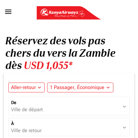

Réservez des vols pas
chers du vers la Zambie
dès
USD 1,055*
Aller-retour
expand_more
1 Passager, Économique
expand_more
De
expand_more
Ville de départ
À
expand_more
Ville de retour