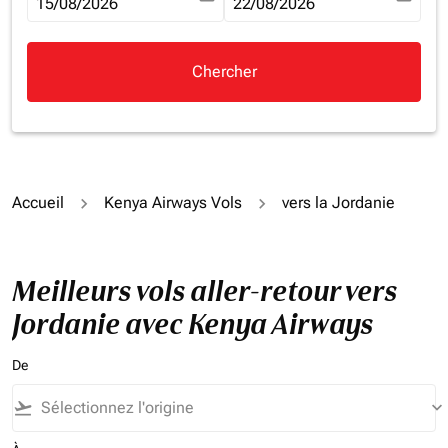
fc-booking-departure-date-aria-label
15/08/2026
fc-booking-return-date-aria-la
22/08/2026
Chercher
Accueil
Kenya Airways Vols
vers la Jordanie
Meilleurs vols aller-retour vers
Jordanie avec Kenya Airways
De
flight_takeoff
keyboard_arrow_down