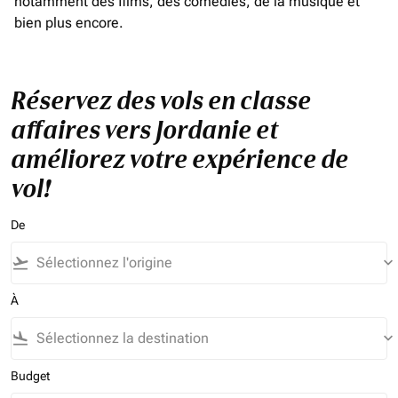
notamment des films, des comédies, de la musique et
bien plus encore.
Réservez des vols en classe
affaires vers Jordanie et
améliorez votre expérience de
vol!
De
flight_takeoff
keyboard_arrow_down
À
flight_land
keyboard_arrow_down
Budget