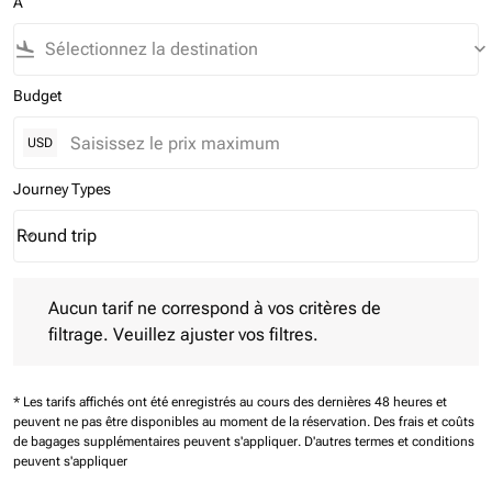
À
flight_land
keyboard_arrow_down
Budget
USD
Journey Types
Round trip
keyboard_arrow_down
Journey Types option Round trip Selected
Aucun tarif ne correspond à vos critères de filtrage. Veuillez aj
Aucun tarif ne correspond à vos critères de
filtrage. Veuillez ajuster vos filtres.
* Les tarifs affichés ont été enregistrés au cours des dernières 48 heures et
peuvent ne pas être disponibles au moment de la réservation.
Des frais et coûts
de bagages supplémentaires peuvent s'appliquer.
D'autres termes et conditions
peuvent s'appliquer