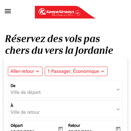

Réservez des vols pas
chers du vers la Jordanie
Aller-retour
expand_more
1 Passager, Économique
expand_more
De
expand_more
Ville de départ
À
expand_more
Ville de retour
Départ
Retour
today
today