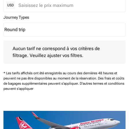
USD
Journey Types
Round trip
keyboard_arrow_down
Journey Types option Round trip Selected
Aucun tarif ne correspond à vos critères de filtrage. Veuillez aj
Aucun tarif ne correspond à vos critères de
filtrage. Veuillez ajuster vos filtres.
* Les tarifs affichés ont été enregistrés au cours des dernières 48 heures et
peuvent ne pas être disponibles au moment de la réservation.
Des frais et coûts
de bagages supplémentaires peuvent s'appliquer.
D'autres termes et conditions
peuvent s'appliquer